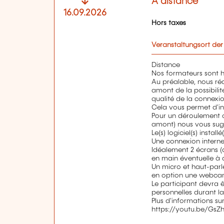
A distance
16.09.2026
Hors taxes
Veranstaltungsort der
Distance
Nos formateurs sont ha
Au préalable, nous ré
amont de la possibilit
qualité de la connexion,
Cela vous permet d'int
Pour un déroulement o
amont) nous vous sug
Le(s) logiciel(s) install
Une connexion interne
Idéalement 2 écrans (d
en main éventuelle à 
Un micro et haut-parle
en option une webc
Le participant devra 
personnelles durant l
Plus d'informations s
https://youtu.be/GsZ