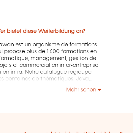
r bietet diese Weiterbildung an?
awan est un organisme de formations
i propose plus de 1.600 formations en
nformatique, management, gestion de
ojets et commercial en inter-entreprise
 en intra. Notre catalogue regroupe
es centaines de thématiques: Java,
P, Webmaster, E-Marketing, Linux,
Mehr sehen
indows Server, Vmware, Autocad,
otoshop etc...