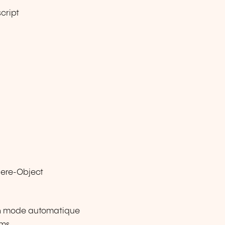
cript
Where-Object
en mode automatique
rms