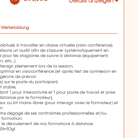
Details anzeigen
 Weiterbildung
bitués à travailler en classe virtuelle (visio-conférence).
alisons un audit afin de s’assurer systématiquement en
é pour les stagiaires de suivre à distance (équipement,
 etc...).
eragir pleinement lors de la session.
ptimal en visioconférence (et après test de connexion en
gérons de prévoir:
é(s) sur le poste du participant,
t stable,
ont 1 pour interactivité et 1 pour poste de travail et prise
distance par le formateur),
ur ou kit mains-libres (pour interagir avec le formateur) et
am
être dégagé de ses contraintes professionnelles et/ou
a formation.
ur le déroulement de nos formations à distance:
hStn1OgI