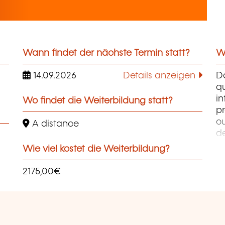
Wann findet der nächste Termin statt?
We
14.09.2026
Details anzeigen
D
qu
i
Wo findet die Weiterbildung statt?
pr
ou
A distance
d
PH
Wie viel kostet die Weiterbildung?
W
Ph
2175,00€