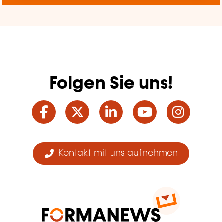
Folgen Sie uns!
Facebook
Twitter
LinkedIn
YouTube
Ins
Kontakt mit uns aufnehmen