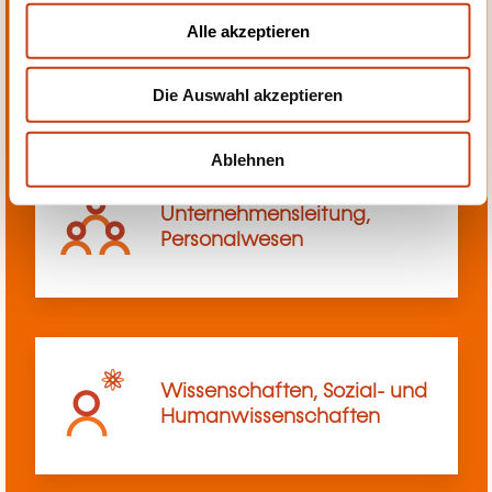
u
Alle akzeptieren
Transport, Innerbetriebliches
s
Transportwesen
w
Die Auswahl akzeptieren
a
h
l
Ablehnen
Unternehmensleitung,
Personalwesen
Wissenschaften, Sozial- und
Humanwissenschaften