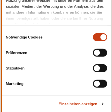
Nutzung unserer Website mit unseren Partnern aus den
Entwicklung
sozialen Medien, der Werbung und der Analyse, die dies
mit anderen Informationen kombinieren können, die Sie
ihnen bereitgestellt haben oder die sie bei Ihrer Nutzung
ihrer Dienste erhoben haben.
E
Notwendige Cookies
i
Qualität, Sicherheit
n
w
Präferenzen
i
l
l
Statistiken
i
g
Sprachen
Marketing
u
n
g
Einzelheiten anzeigen
s
a