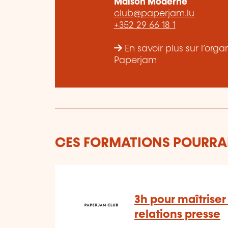
Maison Moderne
club@paperjam.lu
+352 29 66 18 1
En savoir plus sur l’or
Paperjam
CES FORMATIONS POURRAI
3h pour maîtriser
relations presse