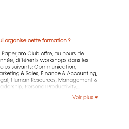
i organise cette formation ?
 Paperjam Club offre, au cours de
année, différents workshops dans les
ycles suivants: Communication,
rketing & Sales, Finance & Accounting,
egal, Human Resources, Management &
adership, Personal Productivity,
rategy & Operations.
Voir plus