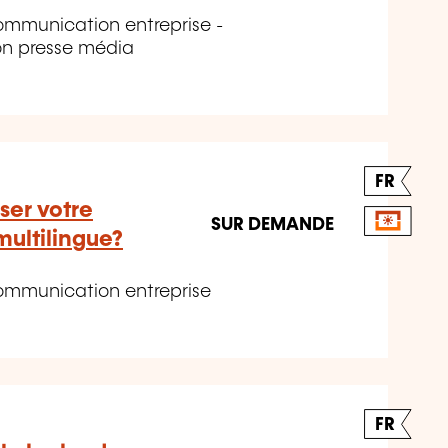
mmunication entreprise -
on presse média
FR
er votre
SUR DEMANDE
ultilingue?
ommunication entreprise
FR