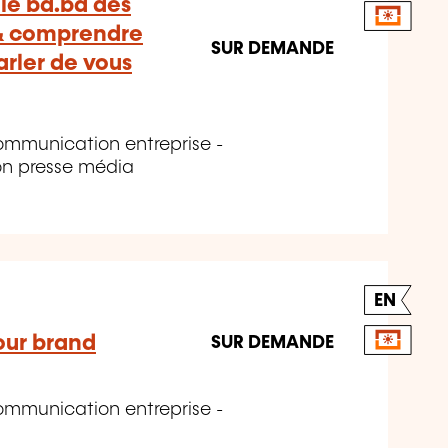
 le ba.ba des
 & comprendre
SUR DEMANDE
rler de vous
mmunication entreprise -
on presse média
EN
our brand
SUR DEMANDE
mmunication entreprise -