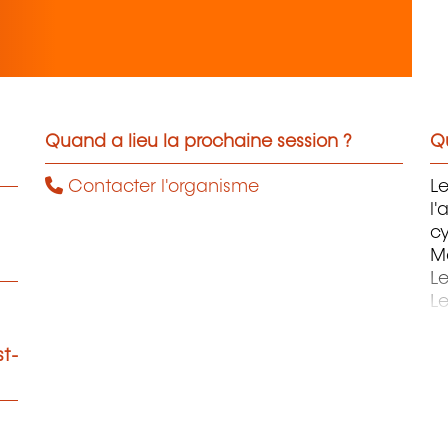
Quand a lieu la prochaine session ?
Qu
Contacter l'organisme
Le
l'
c
Ma
L
Le
St
st-