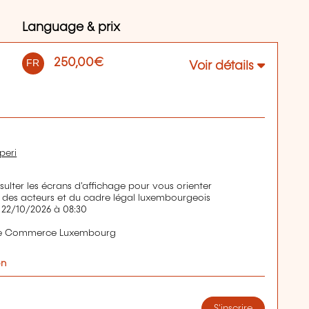
Language & prix
250,00€
FR
Voir détails
peri
nsulter les écrans d'affichage pour vous orienter
es acteurs et du cadre légal luxembourgeois
 22/10/2026 à 08:30
de Commerce Luxembourg
on
S'inscrire