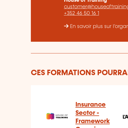
House of Training
customer@houseoftraining
+352 46 50 16 1
En savoir plus sur l’org
CES FORMATIONS POURRAI
Insurance
Sector -
L
Framework