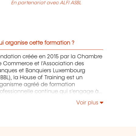
En partenariat avec ALFI ASBL
i organise cette formation ?
ondation créée en 2015 par la Chambre
e Commerce et l’Association des
anques et Banquiers Luxembourg
BBL), la House of Training est un
rganisme agréé de formation
ofessionnelle continue qui s'engage à
ntribuer activement à la compétitivité
Voir plus
 à l'attractivité du Luxembourg en
éveloppant les compétences de ceux
i font vivre son économie.