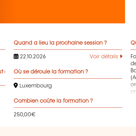
Quand a lieu la prochaine session ?
Qu
22.10.2026
Voir détails
F
d
B
st-
Où se déroule la formation ?
(A
o
Luxembourg
pr
co
Combien coûte la formation ?
et
d
250,00€
qu