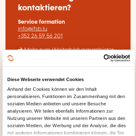
kontaktieren?
Service formation
info@ifsb.lu
+352 26 59 56 201
Mehr zum Weiterbildungsanbieter:
Institut de Formation Sectoriel du
Bâtiment
Diese Webseite verwendet Cookies
Anhand der Cookies können wir den Inhalt
personalisieren, Funktionen im Zusammenhang mit den
sozialen Medien anbieten und unsere Besuche
analysieren. Wir teilen ebenfalls Informationen zur
DIESE WEITERBILDUNGEN
Nutzung unserer Website mit unseren Partnern aus den
KÖNNTEN SIE INTERESSIEREN
sozialen Medien, der Werbung und der Analyse, die dies
mit anderen Informationen kombinieren können, die Sie