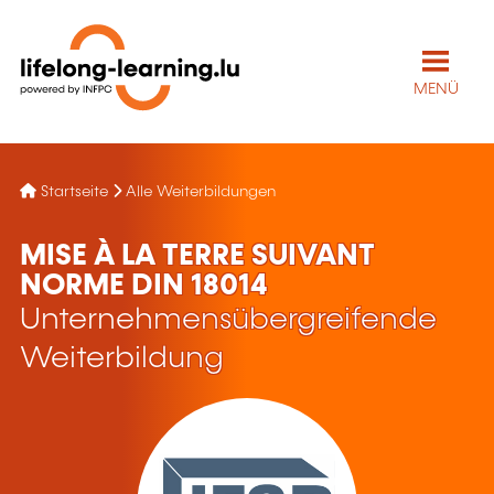
MENÜ
Startseite
Alle Weiterbildungen
MISE À LA TERRE SUIVANT
NORME DIN 18014
Unternehmensübergreifende
Weiterbildung