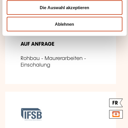
w
Die Auswahl akzeptieren
a
h
l
Ablehnen
Coffrage Outinord
AUF ANFRAGE
Rohbau - Maurerarbeiten -
Einschalung
FR