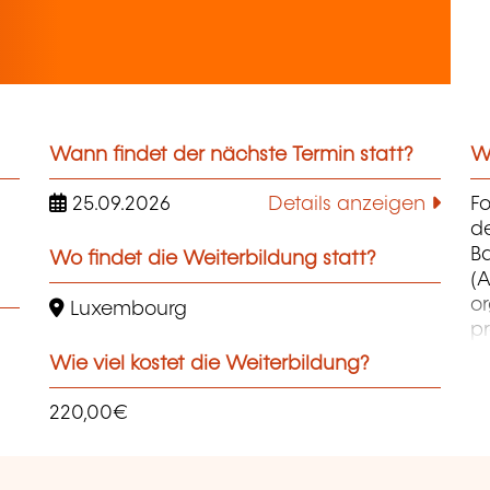
Wann findet der nächste Termin statt?
We
25.09.2026
Details anzeigen
F
d
B
Wo findet die Weiterbildung statt?
(A
o
Luxembourg
pr
co
Wie viel kostet die Weiterbildung?
et
d
220,00€
qu