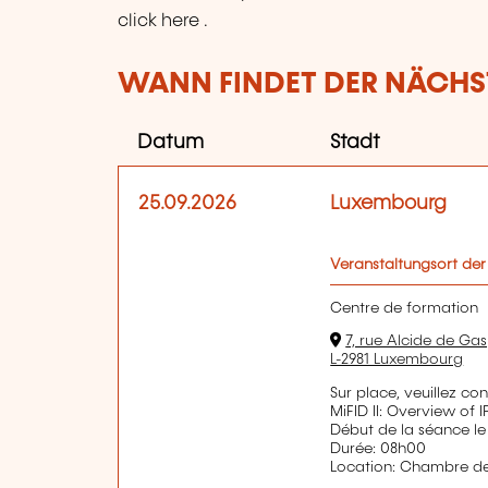
click here .
WANN FINDET DER NÄCHST
Datum
Stadt
25.09.2026
Luxembourg
Veranstaltungsort der
Centre de formation
7, rue Alcide de Gas
L-2981 Luxembourg
Sur place, veuillez co
MiFID II: Overview of 
Début de la séance le
Durée: 08h00
Location: Chambre 