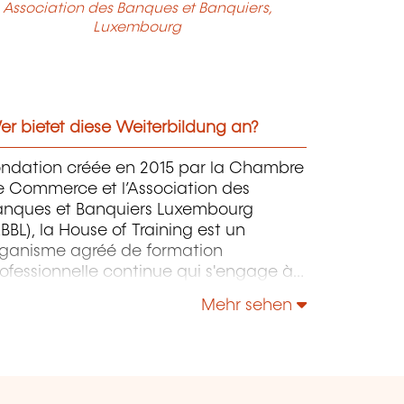
Association des Banques et Banquiers,
Luxembourg
r bietet diese Weiterbildung an?
ondation créée en 2015 par la Chambre
e Commerce et l’Association des
anques et Banquiers Luxembourg
BBL), la House of Training est un
rganisme agréé de formation
ofessionnelle continue qui s'engage à
ntribuer activement à la compétitivité
Mehr sehen
 à l'attractivité du Luxembourg en
éveloppant les compétences de ceux
i font vivre son économie.