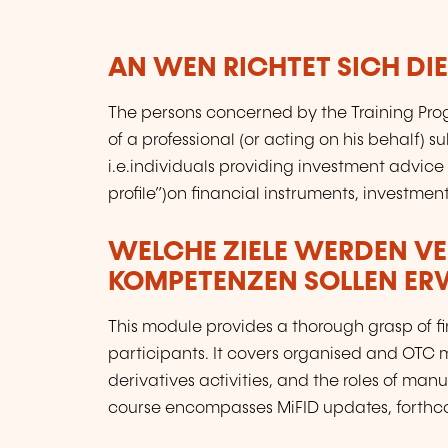
AN WEN RICHTET SICH DI
The persons concerned by the Training Pro
of a professional (or acting on his behalf) s
i.e.individuals providing investment advice 
profile”)on financial instruments, investment 
WELCHE ZIELE WERDEN V
KOMPETENZEN SOLLEN E
This module provides a thorough grasp of fi
participants. It covers organised and OTC m
derivatives activities, and the roles of manu
course encompasses MiFID updates, forthcom