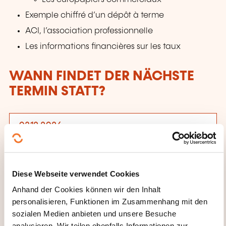
Exemple chiffré d’un dépôt à terme
ACI, l’association professionnelle
Les informations financières sur les taux
WANN FINDET DER NÄCHSTE
TERMIN STATT?
03.12.2026
Luxembourg
250,00€
FR
Details anzeigen
Diese Webseite verwendet Cookies
Anhand der Cookies können wir den Inhalt
Veranstaltungsort der Weiterbildung
personalisieren, Funktionen im Zusammenhang mit den
sozialen Medien anbieten und unsere Besuche
Centre de formation
analysieren. Wir teilen ebenfalls Informationen zur