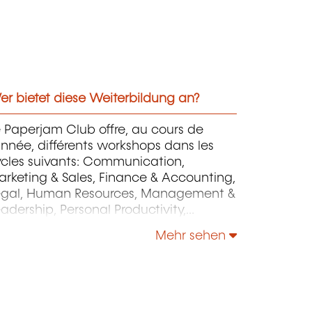
r bietet diese Weiterbildung an?
 Paperjam Club offre, au cours de
année, différents workshops dans les
ycles suivants: Communication,
rketing & Sales, Finance & Accounting,
egal, Human Resources, Management &
adership, Personal Productivity,
rategy & Operations.
Mehr sehen