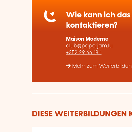
Wie kann ich das 
kontaktieren?
Maison Moderne
club@paperjam.lu
+352 29 66 18 1
Mehr zum Weiterbildun
DIESE WEITERBILDUNGEN K