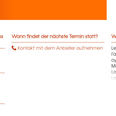
ss
Wann findet der nächste Termin statt?
We
Kontakt mit dem Anbieter aufnehmen
Le
l'
c
Ma
L
Le
St