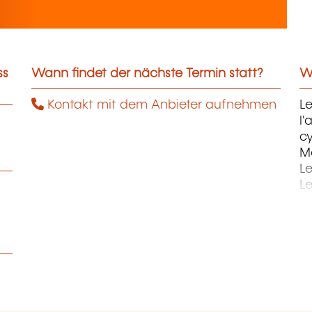
ss
Wann findet der nächste Termin statt?
We
Kontakt mit dem Anbieter aufnehmen
Le
l'
c
Ma
L
Le
St