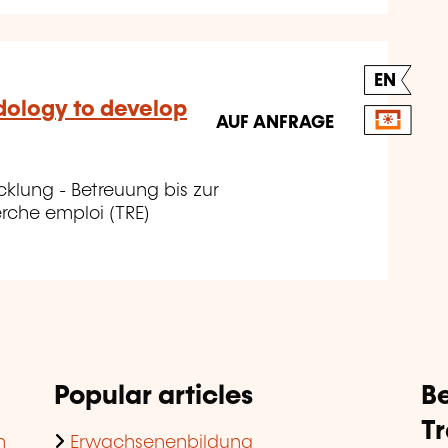
EN
dology to develop
AUF ANFRAGE
cklung - Betreuung bis zur
rche emploi (TRE)
Popular articles
Be
T
n
Erwachsenenbildung