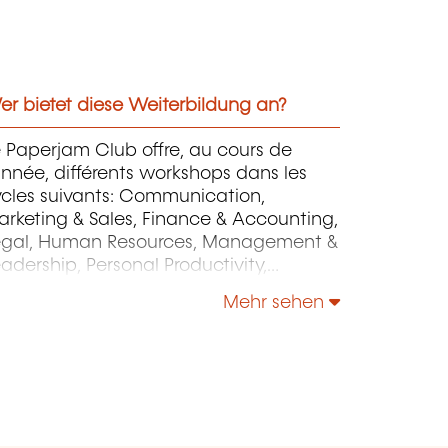
r bietet diese Weiterbildung an?
 Paperjam Club offre, au cours de
année, différents workshops dans les
ycles suivants: Communication,
rketing & Sales, Finance & Accounting,
egal, Human Resources, Management &
adership, Personal Productivity,
rategy & Operations.
Mehr sehen