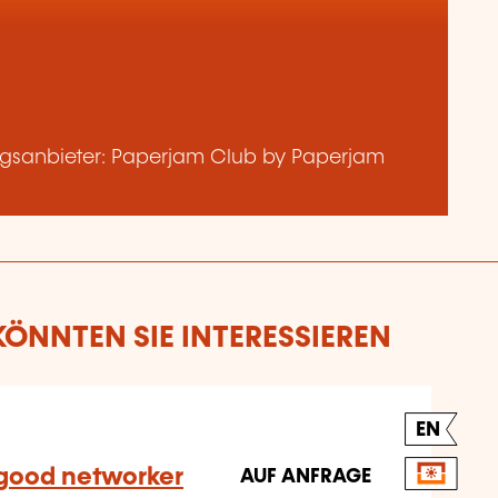
gsanbieter: Paperjam Club by Paperjam
ÖNNTEN SIE INTERESSIEREN
EN
a good networker
AUF ANFRAGE