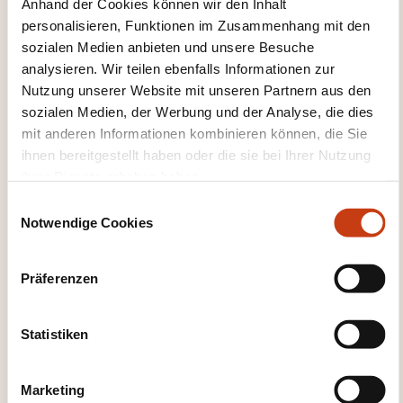
Anhand der Cookies können wir den Inhalt
Luxembourg Lifelong Learning Centre
personalisieren, Funktionen im Zusammenhang mit den
de la Chambre des salariés
sozialen Medien anbieten und unsere Besuche
analysieren. Wir teilen ebenfalls Informationen zur
Nutzung unserer Website mit unseren Partnern aus den
sozialen Medien, der Werbung und der Analyse, die dies
mit anderen Informationen kombinieren können, die Sie
ihnen bereitgestellt haben oder die sie bei Ihrer Nutzung
DIESE WEITERBILDUNGEN
ihrer Dienste erhoben haben.
KÖNNTEN SIE INTERESSIEREN
E
Notwendige Cookies
i
n
w
Präferenzen
EN
i
l
l
Statistiken
i
g
Basic guide to exporting-
Marketing
u