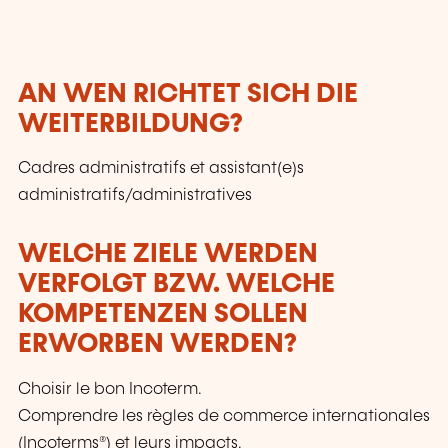
des aptitudes sociales, en constante évolution,
et ce pour sécuriser au maximum leurs
parcours professionnels. Le LLLC propose une
panoplie importante de formations: des cours
AN WEN RICHTET SICH DIE
du soir; des séminaires, qui peuvent être
WEITERBILDUNG?
adaptés sur mesure selon les besoins des
entreprises; des formations universitaires; des
Cadres administratifs et assistant(e)s
formations spécialisées; des formations pour
seniors; des certifications professionnelles.
administratifs/administratives
WELCHE ZIELE WERDEN
VERFOLGT BZW. WELCHE
KOMPETENZEN SOLLEN
ERWORBEN WERDEN?
Choisir le bon Incoterm.
Comprendre les règles de commerce internationales
(Incoterms®) et leurs impacts.