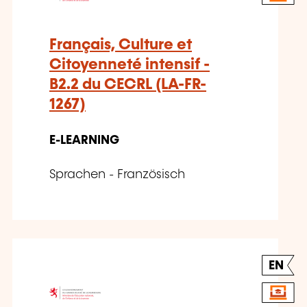
Français, Culture et
Citoyenneté intensif -
B2.2 du CECRL (LA-FR-
1267)
E-LEARNING
Sprachen - Französisch
EN