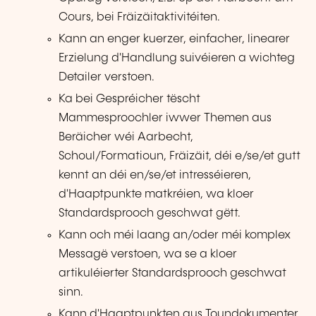
Cours, bei Fräizäitaktivitéiten.
Kann an enger kuerzer, einfacher, linearer
Erzielung d'Handlung suivéieren a wichteg
Detailer verstoen.
Ka bei Gespréicher tëscht
Mammesproochler iwwer Themen aus
Beräicher wéi Aarbecht,
Schoul/Formatioun, Fräizäit, déi e/se/et gutt
kennt an déi en/se/et intresséieren,
d'Haaptpunkte matkréien, wa kloer
Standardsprooch geschwat gëtt.
Kann och méi laang an/oder méi komplex
Messagë verstoen, wa se a kloer
artikuléierter Standardsprooch geschwat
sinn.
Kann d'Haaptpunkten aus Toundokumenter