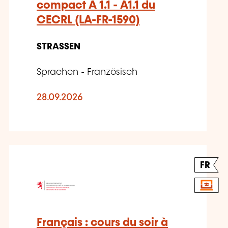
compact A 1.1 - A1.1 du
CECRL (LA-FR-1590)
STRASSEN
Sprachen - Französisch
28.09.2026
FR
Français : cours du soir à