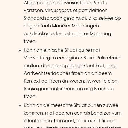
Allgemengen déi wiesentlech Punkte
verstoen, virausgesat, et gëtt däitlech
Standardsprooch geschwat, a ka selwer op
eng einfach Manéier Meenungen
ausdrécken oder Leit no hirer Meenung
froen.
Kann an einfache Situatioune mat
Verwaltungen eens ginn z.B. um Policebüro
mellen, dass een eppes geklaut krut; eng
Aarbechtserlaabnes froen an an deem
Kontext op Froen äntweren; iwwer Telefon
Renseignementer froen an eng Brochure
froen.
Kann an de meeschte Situatiounen zuwee
kommen, mat deenen een als Benotzer vum
ëffentlechen Transport, als «Tourist fir een