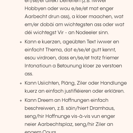
en/se/et direkt betreffen (z.B. iwwer
Hobbyen oder wou e/se/et mat enger
Aarbecht drun ass), a kloer maachen, wat
em/er dobäi am wichtegsten ass oder wat
déi wichtegst Vir - an Nodeeler sinn.
Kann e kuerzen, ageübten Text iwwer en
einfacht Thema, dat e/se/et gutt kennt,
esou virdroen, dass en/se/et trotz friemer
Intonatioun a Betounung kloer ze verstoen
ass.
Kann Usiichten, Pläng, Ziler oder Handlunge
kuerz an einfach justifiéieren oder erklären.
Kann Dreem an Hoffnungen einfach
beschreiwen, z.B. säin/hiert Dramhaus,
seng/hir Hoffnunge vis-à-vis vun enger
neier Aarbechtsplaz, seng/hir Ziler an
engem Cours.