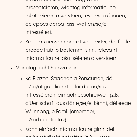
presentéieren, wichteg Informatioune
lokaliséieren a verstoen, resp.erausfannen,
ob eppes derbäi ass, wat en/se/et
intresséiert.
Kann a kuerzen normativen Texter, déi fir de
breede Public bestëmmt sinn, relevant
Informatioune lokaliséieren a verstoen.
Monologescht Schwätzen
Ka Plazen, Saachen a Persounen, déi
e/se/et gutt kennt oder déi en/se/et
intresséieren, einfach beschreiwen (z.B.
d'Uertschaft aus där e/se/et kënnt, déi eege
Wunneng, e Familljemember,
d'Aarbechtsplaz).
Kann einfach Informatioune ginn, déi