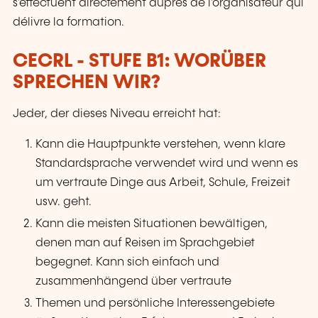
s'effectuent directement auprès de l'organisateur qui
délivre la formation.
CECRL - STUFE B1: WORÜBER
SPRECHEN WIR?
Jeder, der dieses Niveau erreicht hat:
Kann die Hauptpunkte verstehen, wenn klare
Standardsprache verwendet wird und wenn es
um vertraute Dinge aus Arbeit, Schule, Freizeit
usw. geht.
Kann die meisten Situationen bewältigen,
denen man auf Reisen im Sprachgebiet
begegnet. Kann sich einfach und
zusammenhängend über vertraute
Themen und persönliche Interessengebiete