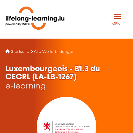
MENÜ
Startseite
Alle Weiterbildungen
Luxembourgeois - B1.3 du
CECRL (LA-LB-1267)
e-learning