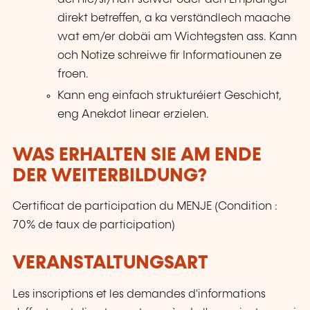
direkt betreffen, a ka verständlech maache
wat em/er dobäi am Wichtegsten ass. Kann
och Notize schreiwe fir Informatiounen ze
froen.
Kann eng einfach strukturéiert Geschicht,
eng Anekdot linear erzielen.
WAS ERHALTEN SIE AM ENDE
DER WEITERBILDUNG?
Certificat de participation du MENJE (Condition :
70% de taux de participation)
VERANSTALTUNGSART
Les inscriptions et les demandes d'informations