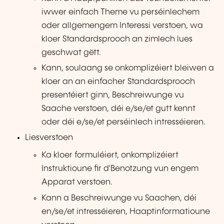
iwwer einfach Theme vu perséinlechem
oder allgemengem Interessi verstoen, wa
kloer Standardsprooch an zimlech lues
geschwat gëtt.
Kann, soulaang se onkomplizéiert bleiwen a
kloer an an einfacher Standardsprooch
presentéiert ginn, Beschreiwunge vu
Saache verstoen, déi e/se/et gutt kennt
oder déi e/se/et perséinlech intresséieren.
Liesverstoen
Ka kloer formuléiert, onkomplizéiert
Instruktioune fir d'Benotzung vun engem
Apparat verstoen.
Kann a Beschreiwunge vu Saachen, déi
en/se/et intresséieren, Haaptinformatioune