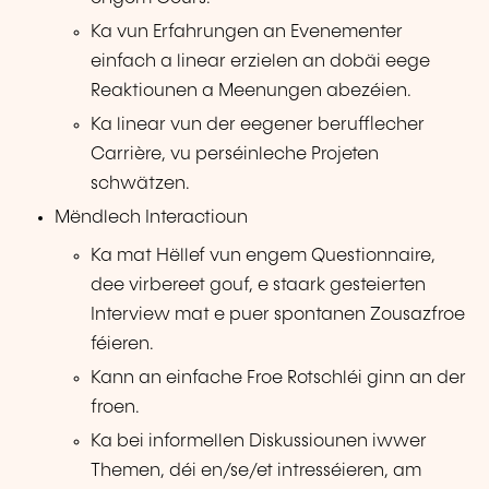
Ka vun Erfahrungen an Evenementer
einfach a linear erzielen an dobäi eege
Reaktiounen a Meenungen abezéien.
Ka linear vun der eegener berufflecher
Carrière, vu perséinleche Projeten
schwätzen.
Mëndlech Interactioun
Ka mat Hëllef vun engem Questionnaire,
dee virbereet gouf, e staark gesteierten
Interview mat e puer spontanen Zousazfroe
féieren.
Kann an einfache Froe Rotschléi ginn an der
froen.
Ka bei informellen Diskussiounen iwwer
Themen, déi en/se/et intresséieren, am