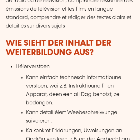
de radio ou de télévision, comprendre l'essentiel des
émissions de télévision et les films en langue
standard, comprendre et rédiger des textes clairs et
détaillés sur divers sujets
WIE SIEHT DER INHALT DER
WEITERBILDUNG AUS?
Héierverstoen
Kann einfach technesch Informatioune
verstoen, wéi z.B. Instruktioune fir en
Apparat, deen een all Dag benotzt, ze
bedéngen.
Kann detailléiert Weebeschreiwunge
suivéieren.
Ka konkret Erklärungen, Uweisungen an
Opdräg verstoen, z.B. op der Aarbecht am