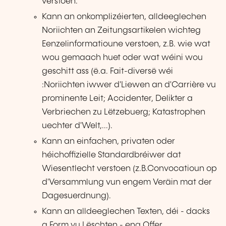
verstoen.
Kann an onkomplizéierten, alldeeglechen
Noriichten an Zeitungsartikelen wichteg
Eenzelinformatioune verstoen, z.B. wie wat
wou gemaach huet oder wat wéini wou
geschitt ass (ë.a. Fait-diversë wéi
:Noriichten iwwer d'Liewen an d'Carrière vu
prominente Leit; Accidenter, Delikter a
Verbriechen zu Lëtzebuerg; Katastrophen
uechter d'Welt,...).
Kann an einfachen, privaten oder
héichoffizielle Standardbréiwer dat
Wiesentlecht verstoen (z.B.Convocatioun op
d'Versammlung vun engem Veräin mat der
Dagesuerdnung).
Kann an alldeeglechen Texten, déi - dacks
a Form vu Lëschten - eng Offer