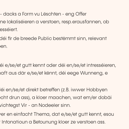
- dacks a Form vu Lëschten - eng Offer
ne lokaliséieren a verstoen, resp.erausfannen, ob
esséiert.
déi fir de breede Public bestëmmt sinn, relevant
oen.
 e/se/et gutt kennt oder déi en/se/et intresséieren,
haft aus där e/se/et kënnt, déi eege Wunneng, e
éi en/se/et direkt betreffen (z.B. iwwer Hobbyen
cht drun ass), a kloer maachen, wat em/er dobäi
chtegst Vir - an Nodeeler sinn.
r en einfacht Thema, dat e/se/et gutt kennt, esou
r Intonatioun a Betounung kloer ze verstoen ass.