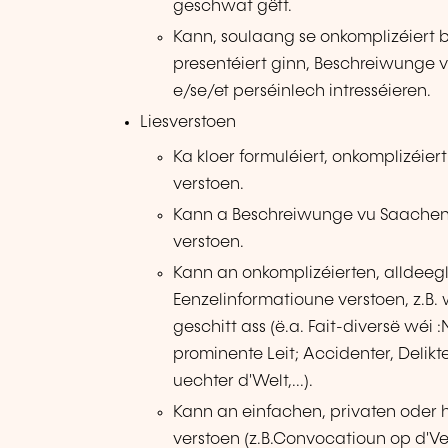
geschwat gëtt.
Kann, soulaang se onkomplizéiert 
presentéiert ginn, Beschreiwunge v
e/se/et perséinlech intresséieren.
Liesverstoen
Ka kloer formuléiert, onkomplizéie
verstoen.
Kann a Beschreiwunge vu Saachen, 
verstoen.
Kann an onkomplizéierten, alldeeg
Eenzelinformatioune verstoen, z.
geschitt ass (ë.a. Fait-diversë wéi
prominente Leit; Accidenter, Delik
uechter d'Welt,...).
Kann an einfachen, privaten oder h
verstoen (z.B.Convocatioun op d'