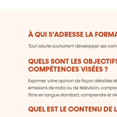
À QUI S’ADRESSE LA FORM
Tout adulte souhaitant développer ses co
QUELS SONT LES OBJECTIF
COMPÉTENCES VISÉES ?
Exprimer votre opinion de façon détaillée et 
émissions de radio ou de télévision, comprend
films en langue standard, comprendre et rédig
QUEL EST LE CONTENU DE 