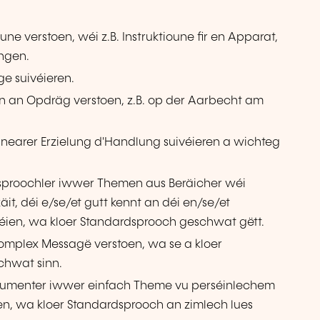
e verstoen, wéi z.B. Instruktioune fir en Apparat,
ngen.
e suivéieren.
n an Opdräg verstoen, z.B. op der Aarbecht am
linearer Erzielung d'Handlung suivéieren a wichteg
proochler iwwer Themen aus Beräicher wéi
it, déi e/se/et gutt kennt an déi en/se/et
réien, wa kloer Standardsprooch geschwat gëtt.
omplex Messagë verstoen, wa se a kloer
chwat sinn.
umenter iwwer einfach Theme vu perséinlechem
en, wa kloer Standardsprooch an zimlech lues