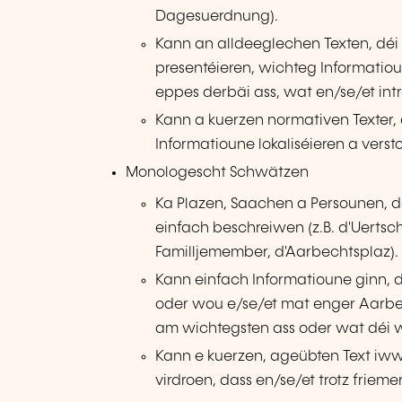
Dagesuerdnung).
Kann an alldeeglechen Texten, déi 
presentéieren, wichteg Informatiou
eppes derbäi ass, wat en/se/et intr
Kann a kuerzen normativen Texter, 
Informatioune lokaliséieren a verst
Monologescht Schwätzen
Ka Plazen, Saachen a Persounen, déi
einfach beschreiwen (z.B. d'Uertsc
Familljemember, d'Aarbechtsplaz).
Kann einfach Informatioune ginn, d
oder wou e/se/et mat enger Aarbe
am wichtegsten ass oder wat déi wi
Kann e kuerzen, ageübten Text iwwe
virdroen, dass en/se/et trotz frieme