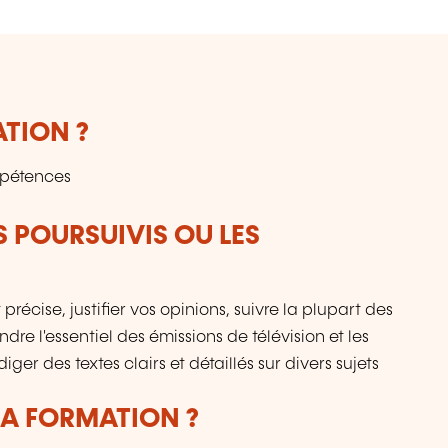
ATION ?
mpétences
S POURSUIVIS OU LES
précise, justifier vos opinions, suivre la plupart des
re l'essentiel des émissions de télévision et les
er des textes clairs et détaillés sur divers sujets
LA FORMATION ?