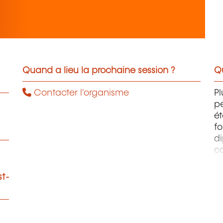
Quand a lieu la prochaine session ?
Qu
Contacter l'organisme
Pl
pe
ét
fo
di
c
pr
te
st-
pe