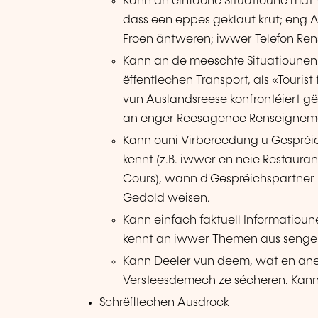
Kann an einfache Situatioune mat 
dass een eppes geklaut krut; eng
Froen äntweren; iwwer Telefon Ren
Kann an de meeschte Situatioune
ëffentlechen Transport, als «Touris
vun Auslandsreese konfrontéiert gët
an enger Reesagence Renseignemen
Kann ouni Virbereedung u Gespréic
kennt (z.B. iwwer en neie Restaura
Cours), wann d'Gespréichspartner 
Gedold weisen.
Kann einfach faktuell Informatiou
kennt an iwwer Themen aus sengem
Kann Deeler vun deem, wat en aner
Versteesdemech ze sécheren. Kann
Schrëfltechen Ausdrock