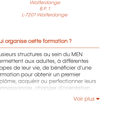
Walferdange
B.P. 1
L-7201 Walferdange
i organise cette formation ?
usieurs structures au sein du MEN
rmettent aux adultes, à différentes
apes de leur vie, de bénéficier d'une
rmation pour obtenir un premier
plôme, acquérir ou perfectionner leurs
onnaissances, changer d'orientation
ofessionnelle, s'adapter aux nouvelles
Voir plus
chnologies, enrichir leur culture
rsonnelle...