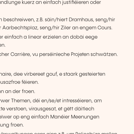
andlunge kuerz an einfach justifiéieren oder
beschreiwen, z.B. säin/hiert Dramhaus, seng/hir
r Aarbechtsplaz, seng/hir Ziler an engem Cours.
 einfach a linear erzielen an dobäi eege
en.
cher Carrière, vu perséinleche Projeten schwätzen.
ire, dee virbereet gouf, e staark gesteierten
usazfroe féieren.
n an der froen.
wwer Themen, déi en/se/et intresséieren, am
 verstoen, virausgesat, et gëtt däitlech
selwer op eng einfach Manéier Meenungen
ung froen.