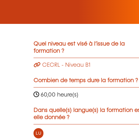
Quel niveau est visé à l’issue de la
formation ?
CECRL - Niveau B1
Combien de temps dure la formation ?
60,00 heure(s)
Dans quelle(s) langue(s) la formation e
elle donnée ?
LU