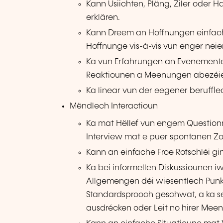
Kann Usiichten, Pläng, Ziler oder H
erklären.
Kann Dreem an Hoffnungen einfach 
Hoffnunge vis-à-vis vun enger neie
Ka vun Erfahrungen an Evenementer
Reaktiounen a Meenungen abezéi
Ka linear vun der eegener beruffle
Mëndlech Interactioun
Ka mat Hëllef vun engem Questionna
Interview mat e puer spontanen Zo
Kann an einfache Froe Rotschléi gin
Ka bei informellen Diskussiounen i
Allgemengen déi wiesentlech Punkte
Standardsprooch geschwat, a ka 
ausdrécken oder Leit no hirer Meen