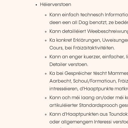
Héierverstoen
Kann einfach technesch Informatioun
deen een all Dag benotzt, ze bedé
Kann detailléiert Weebeschreiwung
Ka konkret Erklärungen, Uweisunge
Cours, bei Fräizäitaktivitéiten.
Kann an enger kuerzer, einfacher, 
Detailer verstoen.
Ka bei Gespréicher tëscht Mammes
Aarbecht, Schoul/Formatioun, Fräizä
intresséieren, d'Haaptpunkte matk
Kann och méi laang an/oder méi k
artikuléierter Standardsprooch ges
Kann d'Haaptpunkten aus Toundok
oder allgemengem Interessi versto