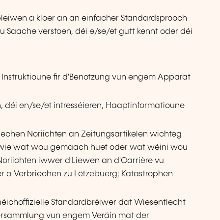
bleiwen a kloer an an einfacher Standardsprooch
u Saache verstoen, déi e/se/et gutt kennt oder déi
rt Instruktioune fir d'Benotzung vun engem Apparat
déi en/se/et intresséieren, Haaptinformatioune
lechen Noriichten an Zeitungsartikelen wichteg
B. wie wat wou gemaach huet oder wat wéini wou
 :Noriichten iwwer d'Liewen an d'Carrière vu
ter a Verbriechen zu Lëtzebuerg; Katastrophen
éichoffizielle Standardbréiwer dat Wiesentlecht
Versammlung vun engem Veräin mat der