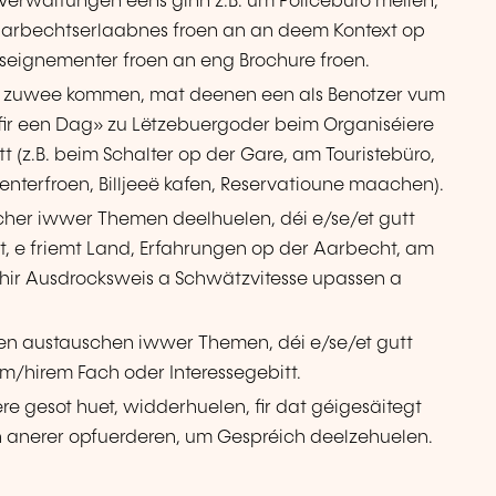
Verwaltungen eens ginn z.B. um Policebüro mellen,
 Aarbechtserlaabnes froen an an deem Kontext op
seignementer froen an eng Brochure froen.
n zuwee kommen, mat deenen een als Benotzer vum
t fir een Dag» zu Lëtzebuergoder beim Organiséiere
t (z.B. beim Schalter op der Gare, am Touristebüro,
terfroen, Billjeeë kafen, Reservatioune maachen).
her iwwer Themen deelhuelen, déi e/se/et gutt
nt, e friemt Land, Erfahrungen op der Aarbecht, am
hir Ausdrocksweis a Schwätzvitesse upassen a
nen austauschen iwwer Themen, déi e/se/et gutt
/hirem Fach oder Interessegebitt.
e gesot huet, widderhuelen, fir dat géigesäitegt
 anerer opfuerderen, um Gespréich deelzehuelen.