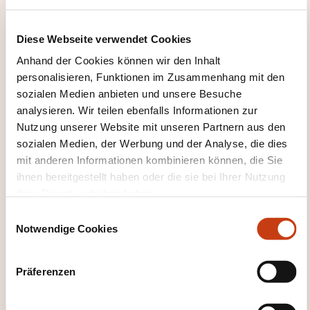
Weiterbildungsinstitut
kontaktieren?
Diese Webseite verwendet Cookies
Anhand der Cookies können wir den Inhalt
Jessica Stroesser
personalisieren, Funktionen im Zusammenhang mit den
csa@mlg.lu
sozialen Medien anbieten und unsere Besuche
+352 75 06 65 5255
analysieren. Wir teilen ebenfalls Informationen zur
Nutzung unserer Website mit unseren Partnern aus den
Mehr zum Weiterbildungsanbieter:
sozialen Medien, der Werbung und der Analyse, die dies
Ministère de l'Éducation nationale, de
mit anderen Informationen kombinieren können, die Sie
l'Enfance et de la Jeunesse
ihnen bereitgestellt haben oder die sie bei Ihrer Nutzung
ihrer Dienste erhoben haben.
E
Notwendige Cookies
i
n
w
DIESE WEITERBILDUNGEN
Präferenzen
i
KÖNNTEN SIE INTERESSIEREN
l