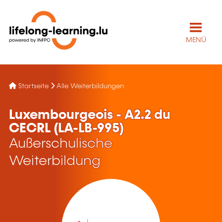
MENÜ
Startseite
Alle Weiterbildungen
Luxembourgeois - A2.2 du
CECRL (LA-LB-995)
Außerschulische
Weiterbildung