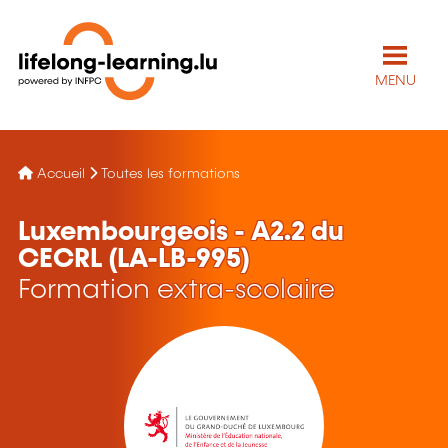
MENU
Accueil
Toutes les formations
Luxembourgeois - A2.2 du
CECRL (LA-LB-995)
Formation extra-scolaire