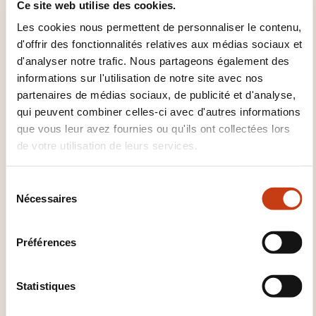
Ce site web utilise des cookies.
En savoir plus sur l’organisme de
Les cookies nous permettent de personnaliser le contenu,
formation: Ministère de l'Éducation
d'offrir des fonctionnalités relatives aux médias sociaux et
nationale, de l'Enfance et de la
d'analyser notre trafic. Nous partageons également des
Jeunesse
informations sur l'utilisation de notre site avec nos
partenaires de médias sociaux, de publicité et d'analyse,
qui peuvent combiner celles-ci avec d'autres informations
que vous leur avez fournies ou qu'ils ont collectées lors
de votre utilisation de leurs services.
S
CES FORMATIONS POURRAIENT
Nécessaires
é
VOUS INTÉRESSER
l
e
Préférences
c
t
LU
i
Statistiques
o