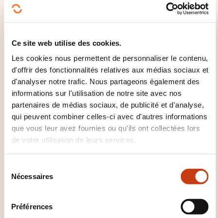
En savoir plus sur l’organisme de
formation: House of Training
Ce site web utilise des cookies.
Les cookies nous permettent de personnaliser le contenu,
d'offrir des fonctionnalités relatives aux médias sociaux et
d'analyser notre trafic. Nous partageons également des
informations sur l'utilisation de notre site avec nos
partenaires de médias sociaux, de publicité et d'analyse,
CES FORMATIONS POURRAIENT
qui peuvent combiner celles-ci avec d'autres informations
VOUS INTÉRESSER
que vous leur avez fournies ou qu'ils ont collectées lors
de votre utilisation de leurs services.
EN
S
Nécessaires
é
l
e
Préférences
c
DORA – Digital