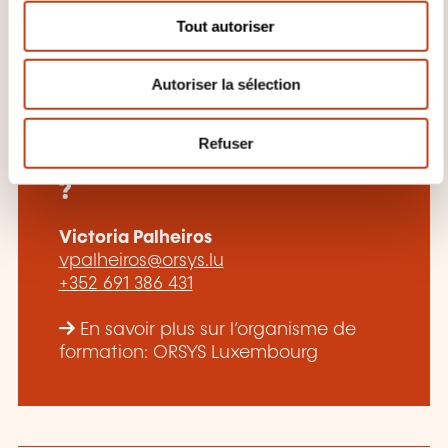
s
Tout autoriser
e
n
Autoriser la sélection
t
e
Comment contacter
m
Refuser
l’organisme de formation
e
n
?
t
Victoria Palheiros
vpalheiros@orsys.lu
+352 691 386 431
En savoir plus sur l’organisme de
formation: ORSYS Luxembourg