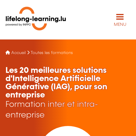
MENU
Accueil
Toutes les formations
Les 20 meilleures solutions
d'Intelligence Artificielle
Générative (IAG), pour son
entreprise
Formation inter et intra-
entreprise