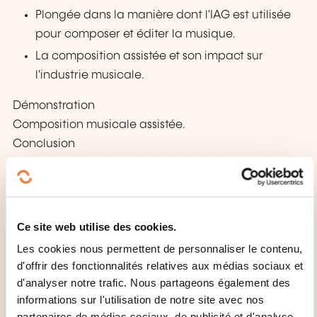
Plongée dans la manière dont l'IAG est utilisée
pour composer et éditer la musique.
La composition assistée et son impact sur
l'industrie musicale.
Démonstration
Composition musicale assistée.
Conclusion
Synthèse des outils et techniques abordés.
Conditions d'utilisation, confidentialité,
propriété intellectuelle, etc.
Ce site web utilise des cookies.
Encouragement à l'adoption et à l'exploration
Les cookies nous permettent de personnaliser le contenu,
continue des innovations en IAG.
d'offrir des fonctionnalités relatives aux médias sociaux et
d'analyser notre trafic. Nous partageons également des
COMMENT L’ÉVALUATION EST-
informations sur l'utilisation de notre site avec nos
partenaires de médias sociaux, de publicité et d'analyse,