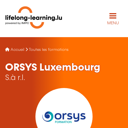
MENU
Accueil
Toutes les formations
ORSYS Luxembourg
S.à r.l.