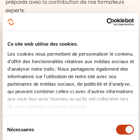
préparés avec la contribution de nos formateurs
experts:
Webinars en direct ou en replay
Articles métiers
Livres blancs
Ce site web utilise des cookies.
Fiches pratiques
Les cookies nous permettent de personnaliser le contenu,
d'offrir des fonctionnalités relatives aux médias sociaux et
Faites le choix d’un partenaire solide et
d'analyser notre trafic. Nous partageons également des
profondément connecté aux enjeux des entreprises
informations sur l'utilisation de notre site avec nos
luxembourgeoises. ORSYS, plus qu’un organisme de
formation: un accélérateur de compétences.
partenaires de médias sociaux, de publicité et d'analyse,
qui peuvent combiner celles-ci avec d'autres informations
que vous leur avez fournies ou qu'ils ont collectées lors
de votre utilisation de leurs services.
S
Nécessaires
é
l