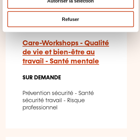
Autoriser la sélection
t
FR
e
m
Refuser
e
n
t
Care-Workshops - Qualité
de vie et bien-être au
travail - Santé mentale
SUR DEMANDE
Prévention sécurité - Santé
sécurité travail - Risque
professionnel