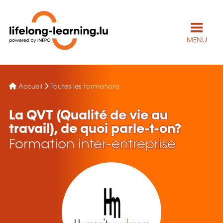
MENU
Accueil
Toutes les formations
La QVT (Qualité de vie au
travail), de quoi parle-t-on?
Formation inter-entreprise