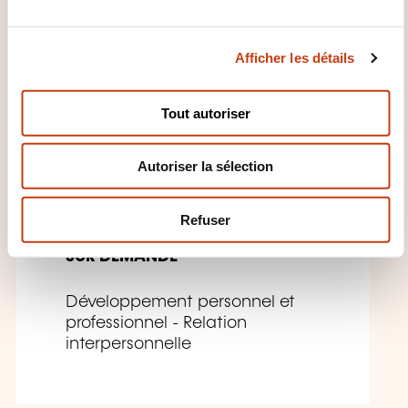
u
c
FR
Afficher les détails
o
n
s
Tout autoriser
e
n
Leadership Libéré – La
Autoriser la sélection
t
pleine puissance de votre
e
impact
m
Refuser
e
n
SUR DEMANDE
t
Développement personnel et
professionnel - Relation
interpersonnelle