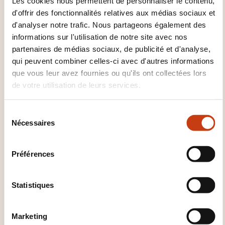
Les cookies nous permettent de personnaliser le contenu,
d'offrir des fonctionnalités relatives aux médias sociaux et
d'analyser notre trafic. Nous partageons également des
EN
informations sur l'utilisation de notre site avec nos
partenaires de médias sociaux, de publicité et d'analyse,
qui peuvent combiner celles-ci avec d'autres informations
que vous leur avez fournies ou qu'ils ont collectées lors
de votre utilisation de leurs services.
Ten rules to be a good
networker
S
Nécessaires
é
SUR DEMANDE
l
e
Développement personnel et
Préférences
c
professionnel - Relation
t
interpersonnelle -
i
Statistiques
Communication professionnelle
o
n
Marketing
d