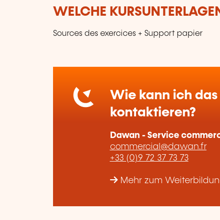
WELCHE KURSUNTERLAGEN
Sources des exercices + Support papier
Wie kann ich das 
kontaktieren?
Dawan - Service commerc
commercial@dawan.fr
+33 (0)9 72 37 73 73
Mehr zum Weiterbildu