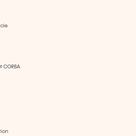
cle
et CORBA
tion