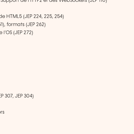
) Support de HTTP2 et des WebSockets (JEP 110)
e HTML5 (JEP 224, 225, 254)
1), formats (JEP 262)
 l'OS (JEP 272)
P 307, JEP 304)
rs