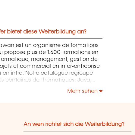
r bietet diese Weiterbildung an?
awan est un organisme de formations
i propose plus de 1.600 formations en
nformatique, management, gestion de
ojets et commercial en inter-entreprise
 en intra. Notre catalogue regroupe
es centaines de thématiques: Java,
P, Webmaster, E-Marketing, Linux,
Mehr sehen
indows Server, Vmware, Autocad,
otoshop etc...
An wen richtet sich die Weiterbildung?