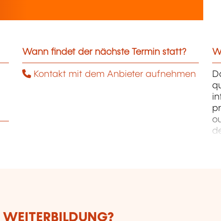
Wann findet der nächste Termin statt?
We
Kontakt mit dem Anbieter aufnehmen
D
qu
i
pr
ou
d
PH
W
Ph
E WEITERBILDUNG?