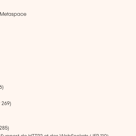
u Metaspace
6)
 269)
285)