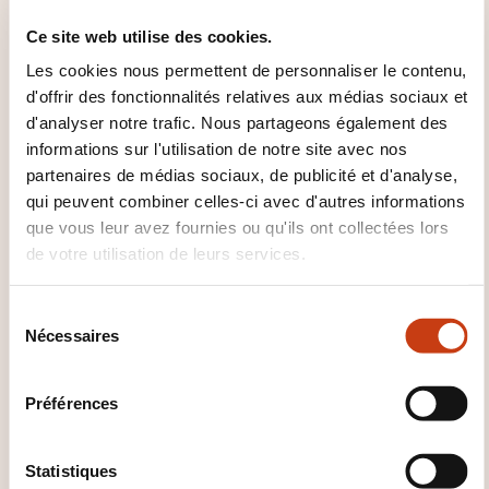
Ce site web utilise des cookies.
QUEL SUPPORT DE COURS EST
Les cookies nous permettent de personnaliser le contenu,
FOURNI ?
d'offrir des fonctionnalités relatives aux médias sociaux et
d'analyser notre trafic. Nous partageons également des
Sources des exercices + Support papier
informations sur l'utilisation de notre site avec nos
partenaires de médias sociaux, de publicité et d'analyse,
qui peuvent combiner celles-ci avec d'autres informations
que vous leur avez fournies ou qu'ils ont collectées lors
de votre utilisation de leurs services.
S
Nécessaires
é
Comment contacter
l
l’organisme de formation
e
Préférences
c
?
t
i
Statistiques
Dawan - Service commercial