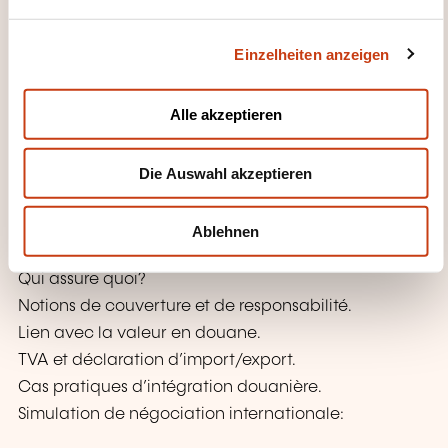
n
Révision et partage d’expériences.
g
Einzelheiten anzeigen
s
Exercices pratiques approfondis.
a
u
Détermination de la valeur à l’Incoterm:
Alle akzeptieren
s
w
Calcul du prix de revient pour l’acheteur.
Die Auswahl akzeptieren
a
Répartition des coûts logistiques.
h
Les Incoterms et la Supply Chain Finance.
l
Ablehnen
Incoterms, assurance et douane:
Qui assure quoi?
Notions de couverture et de responsabilité.
Lien avec la valeur en douane.
TVA et déclaration d’import/export.
Cas pratiques d’intégration douanière.
Simulation de négociation internationale: