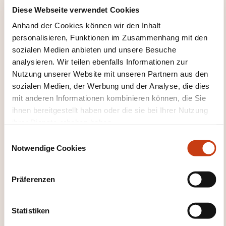
Veranstaltungsort der Weiterbildung
Diese Webseite verwendet Cookies
Anhand der Cookies können wir den Inhalt
En distanciel
personalisieren, Funktionen im Zusammenhang mit den
Anmeldefrist
sozialen Medien anbieten und unsere Besuche
analysieren. Wir teilen ebenfalls Informationen zur
21.09.2026
Nutzung unserer Website mit unseren Partnern aus den
Sich anmelden
sozialen Medien, der Werbung und der Analyse, die dies
mit anderen Informationen kombinieren können, die Sie
ihnen bereitgestellt haben oder die sie bei Ihrer Nutzung
19.11.2026
En distanciel
ihrer Dienste erhoben haben.
890,00€
FR
E
Notwendige Cookies
i
Details anzeigen
n
w
Präferenzen
i
l
l
Statistiken
i