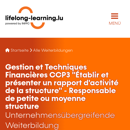
MENÜ
Startseite
Alle Weiterbildungen
Gestion et Techniques
Financières CCP3 "Établir et
présenter un rapport d'activité
de la structure" - Responsable
de petite ou moyenne
structure
Unternehmensübergreifende
Weiterbildung