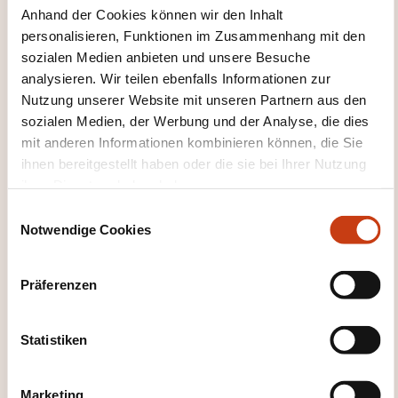
Anhand der Cookies können wir den Inhalt
faiblesses de l'entreprise
personalisieren, Funktionen im Zusammenhang mit den
Rédiger le rapport d’activité de la structure
sozialen Medien anbieten und unsere Besuche
analysieren. Wir teilen ebenfalls Informationen zur
+ période en entreprise de 105 heures minimum
Nutzung unserer Website mit unseren Partnern aus den
sozialen Medien, der Werbung und der Analyse, die dies
WELCHE PÄDAGOGISCHEN
mit anderen Informationen kombinieren können, die Sie
METHODEN WERDEN
ihnen bereitgestellt haben oder die sie bei Ihrer Nutzung
ihrer Dienste erhoben haben.
ANGEWANDT?
E
Notwendige Cookies
Executive center: espace dédié à la formation
i
continue.
n
w
Salles de cours équipées de tableaux interactifs.
Präferenzen
i
Accès WIFI.
l
Espaces de travail collaboratif.
l
Statistiken
i
g
WIE SIEHT DIE BEWERTUNG
Marketing