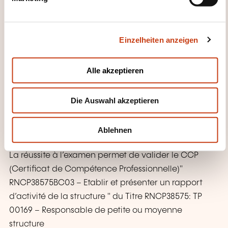
u
AUS?
n
g
Durée totale de l’examen pour le CCP
Einzelheiten anzeigen
s
RNCP38575BC03 (CCP3 "Etablir et présenter un
a
rapport d’activité de la structure" du Titre RNCP38575
u
Alle akzeptieren
"TP 00169 – Responsable de petite ou moyenne
s
structure"): 45 minutes
w
Die Auswahl akzeptieren
a
h
WAS ERHALTEN SIE AM ENDE
l
Ablehnen
DER WEITERBILDUNG?
La réussite à l’examen permet de valider le CCP
(Certificat de Compétence Professionnelle)"
RNCP38575BC03 – Etablir et présenter un rapport
d’activité de la structure " du Titre RNCP38575: TP
00169 – Responsable de petite ou moyenne
structure