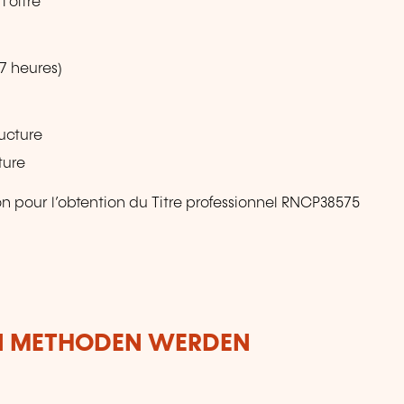
l’offre
77 heures)
ructure
ture
n pour l’obtention du Titre professionnel RNCP38575
N METHODEN WERDEN