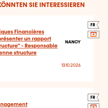
ÖNNTEN SIE INTERESSIEREN
FR
iques Financières
présenter un rapport
NANCY
structure" - Responsable
enne structure
13.10.2026
FR
management