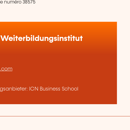
 le numéro 38575
Weiterbildungsinstitut
m.com
sanbieter: ICN Business School