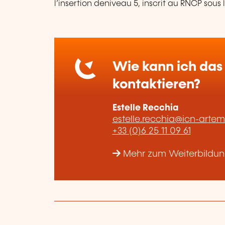
l’insertion deniveau 5, inscrit au RNCP sous
Wie kann ich das 
kontaktieren?
Estelle Recchia
estelle.recchia@icn-arte
+33 (0)6 25 11 09 61
Mehr zum Weiterbildung