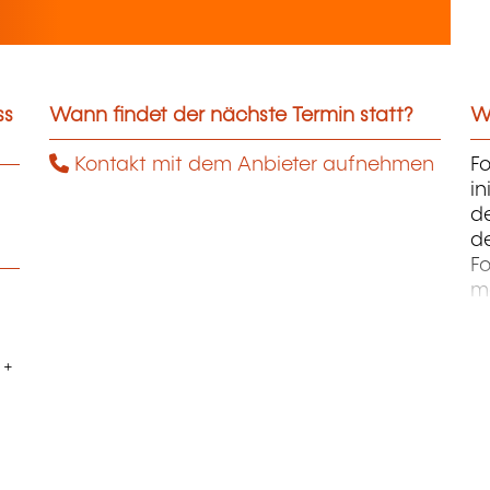
ss
Wann findet der nächste Termin statt?
We
Kontakt mit dem Anbieter aufnehmen
Fo
in
de
de
F
m
di
 +