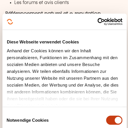
Les forums et avis clients
Référencement naturel et e-reputation,
comment y remédier
WAS ERHALTEN SIE AM ENDE
Diese Webseite verwendet Cookies
DER WEITERBILDUNG?
Anhand der Cookies können wir den Inhalt
Une attestation de participation sera transmise aux
personalisieren, Funktionen im Zusammenhang mit den
sozialen Medien anbieten und unsere Besuche
participants
analysieren. Wir teilen ebenfalls Informationen zur
Nutzung unserer Website mit unseren Partnern aus den
WANN FINDET DER NÄCHSTE
sozialen Medien, der Werbung und der Analyse, die dies
TERMIN STATT?
mit anderen Informationen kombinieren können, die Sie
ihnen bereitgestellt haben oder die sie bei Ihrer Nutzung
ihrer Dienste erhoben haben.
17.11.2026
E
En distanciel
Notwendige Cookies
i
890,00€
FR
n