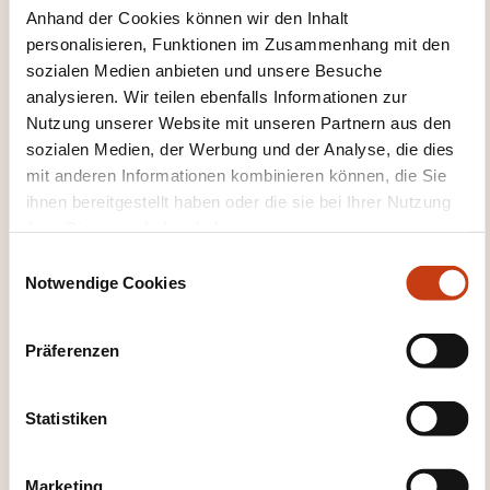
Jeder, der dieses Niveau erreicht hat:
Anhand der Cookies können wir den Inhalt
personalisieren, Funktionen im Zusammenhang mit den
Kann Sätze und häufig gebrauchte Ausdrücke
sozialen Medien anbieten und unsere Besuche
verstehen, die mit Bereichen von ganz
analysieren. Wir teilen ebenfalls Informationen zur
unmittelbarer Bedeutung zusammenhängen
Nutzung unserer Website mit unseren Partnern aus den
sozialen Medien, der Werbung und der Analyse, die dies
(z. B. Informationen
mit anderen Informationen kombinieren können, die Sie
zur Person und zur Familie, Einkaufen, Arbeit,
ihnen bereitgestellt haben oder die sie bei Ihrer Nutzung
nähere Umgebung). Kann sich in einfachen,
ihrer Dienste erhoben haben.
routinemäßigen Situationen verständigen,
E
in denen es um einen einfachen und direkten
Notwendige Cookies
i
Austausch von Informationen über vertraute
n
und geläufige Dinge geht. Kann mit einfachen
w
Präferenzen
i
Mitteln die eigene Herkunft und Ausbildung, die
l
direkte Umgebung und Dinge im
l
Statistiken
Zusammenhang mit unmittelbaren Bedürfnissen
i
beschreiben.
g
Marketing