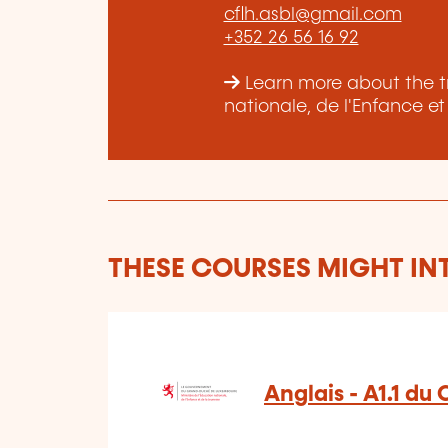
cflh.asbl@gmail.com
+352 26 56 16 92
Learn more about the tr
nationale, de l'Enfance e
THESE COURSES MIGHT IN
Anglais - A1.1 du