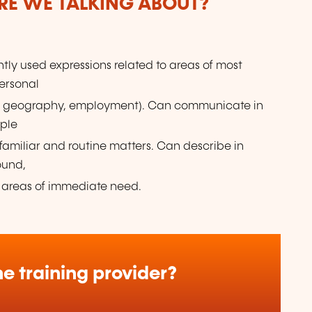
ARE WE TALKING ABOUT?
ly used expressions related to areas of most
ersonal
cal geography, employment). Can communicate in
mple
familiar and routine matters. Can describe in
ound,
 areas of immediate need.
e training provider?