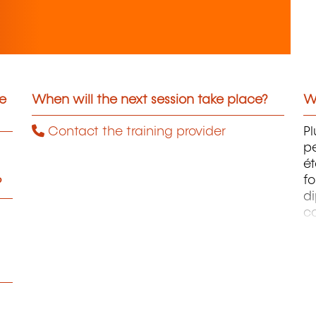
he
When will the next session take place?
Wh
Contact the training provider
Pl
pe
ét
fo
?
di
c
pr
te
pe