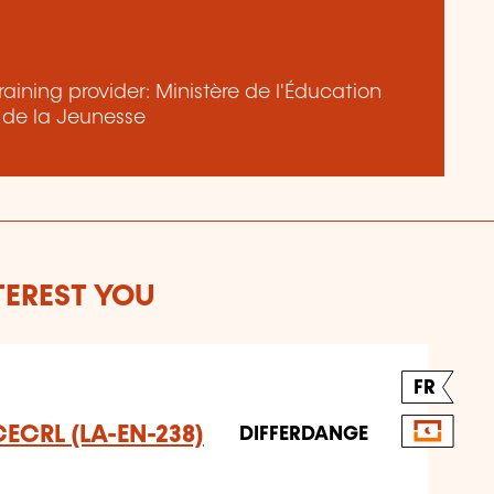
aining provider: Ministère de l'Éducation
t de la Jeunesse
TEREST YOU
FR
 CECRL (LA-EN-238)
DIFFERDANGE