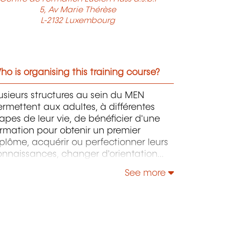
5, Av Marie Thérèse
L-2132 Luxembourg
o is organising this training course?
usieurs structures au sein du MEN
rmettent aux adultes, à différentes
apes de leur vie, de bénéficier d'une
rmation pour obtenir un premier
plôme, acquérir ou perfectionner leurs
onnaissances, changer d'orientation
ofessionnelle, s'adapter aux nouvelles
See more
chnologies, enrichir leur culture
rsonnelle...