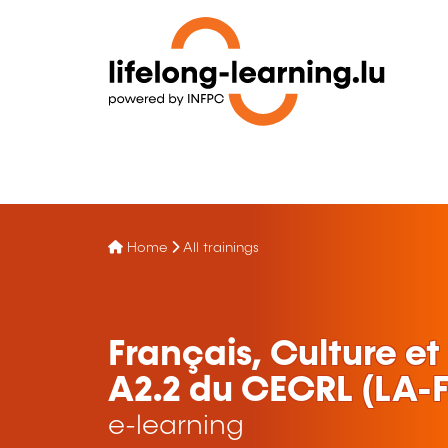
Home
All trainings
Français, Culture et
A2.2 du CECRL (LA-F
e-learning