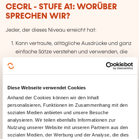
CECRL - STUFE A1: WORÜBER
SPRECHEN WIR?
Jeder, der dieses Niveau erreicht hat:
Kann vertraute, alltägliche Ausdrücke und ganz
einfache Sätze verstehen und verwenden, die
auf die Befriedigung konkreter Bedürfnisse
abzielen.
Kann sich und andere vorstellen und anderen
Leuten Fragen zu ihrer Person stellen – z. B., wo
Diese Webseite verwendet Cookies
sie wohnen, was für Leute sie kennen
Anhand der Cookies können wir den Inhalt
oder was für Dinge sie haben – und kann auf
personalisieren, Funktionen im Zusammenhang mit den
sozialen Medien anbieten und unsere Besuche
Fragen dieser Art Antwort geben. Kann sich auf
analysieren. Wir teilen ebenfalls Informationen zur
einfache Art verständigen, wenn die
Nutzung unserer Website mit unseren Partnern aus den
Gesprächspartnerinnen oder Gesprächspartner
sozialen Medien, der Werbung und der Analyse, die dies