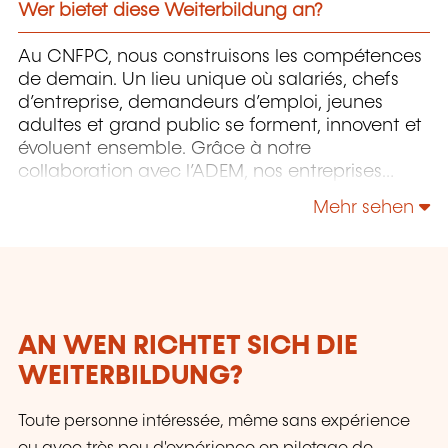
Wer bietet diese Weiterbildung an?
Au CNFPC, nous construisons les compétences
de demain. Un lieu unique où salariés, chefs
d’entreprise, demandeurs d’emploi, jeunes
adultes et grand public se forment, innovent et
évoluent ensemble. Grâce à notre
collaboration avec l’ADEM, nos entreprises
partenaires et nos experts de terrain, nos
Mehr sehen
formations répondent aux besoins réels du
marché du travail — aujourd’hui et demain.
Des programmes concrets, innovants et tournés
vers l’action, dispensés par des professionnels
qui partagent leur expérience du terrain.
AN WEN RICHTET SICH DIE
WEITERBILDUNG?
Toute personne intéressée, même sans expérience