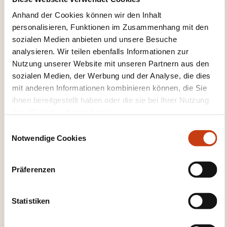
Anhand der Cookies können wir den Inhalt
personalisieren, Funktionen im Zusammenhang mit den
sozialen Medien anbieten und unsere Besuche
WELCHE ZUSÄTZLICHEN
analysieren. Wir teilen ebenfalls Informationen zur
INFORMATIONEN SOLLTE MAN
Nutzung unserer Website mit unseren Partnern aus den
HABEN?
sozialen Medien, der Werbung und der Analyse, die dies
mit anderen Informationen kombinieren können, die Sie
1. Code vestimentaire
ihnen bereitgestellt haben oder die sie bei Ihrer Nutzung
La formation pratique se déroulera principalement
ihrer Dienste erhoben haben.
à l’extérieur. Il est impératif de prévoir une tenue
E
adaptée aux conditions climatiques (froid ou soleil).
Notwendige Cookies
i
Pensez à prendre vos précautions pour votre confort
n
et sécurité.
w
Präferenzen
i
2. Conditions d’annulation par le participant
l
En cas de désistement moins de 72 heures avant le
l
Statistiken
i
début de la formation, la totalité des frais sera
g
facturée, sauf présentation d’un certificat médical.