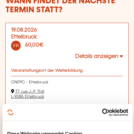
WANN FINDET DER NÄCHSTE
TERMIN STATT?
19.08.2026
Ettelbruck
60,00€
FR
Details anzeigen
Veranstaltungsort der Weiterbildung
CNFPC - Ettelbruck
77, rue J.-P. Thill
L-9085 Ettelbruck
Anmeldefrist
17.08.2026
Sich anmelden
Diese Webseite verwendet Cookies