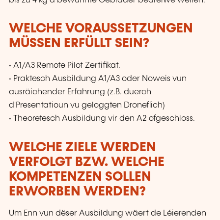
bis zu 4 kg a bewunnte Gebidder bedreiwe wëllen.
WELCHE VORAUSSETZUNGEN
MÜSSEN ERFÜLLT SEIN?
• A1/A3 Remote Pilot Zertifikat.
• Praktesch Ausbildung A1/A3 oder Noweis vun
ausräichender Erfahrung (z.B. duerch
d'Presentatioun vu geloggten Droneflich)
• Theoretesch Ausbildung vir den A2 ofgeschloss.
WELCHE ZIELE WERDEN
VERFOLGT BZW. WELCHE
KOMPETENZEN SOLLEN
ERWORBEN WERDEN?
Um Enn vun dëser Ausbildung wäert de Léierenden