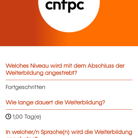
Welches Niveau wird mit dem Abschluss der
Weiterbildung angestrebt?
Fortgeschritten
Wie lange dauert die Weiterbildung?
1,00 Tag(e)
In welcher/n Sprache(n) wird die Weiterbildung