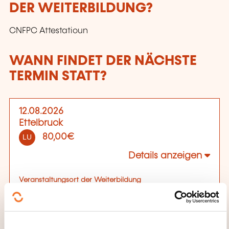
DER WEITERBILDUNG?
CNFPC Attestatioun
WANN FINDET DER NÄCHSTE
TERMIN STATT?
12.08.2026
Ettelbruck
80,00€
LU
Details anzeigen
Veranstaltungsort der Weiterbildung
CNFPC - Ettelbruck
77, rue J.-P. Thill
L-9085 Ettelbruck