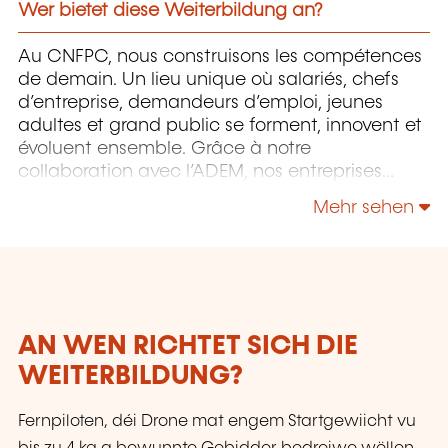
Wer bietet diese Weiterbildung an?
Au CNFPC, nous construisons les compétences
de demain. Un lieu unique où salariés, chefs
d’entreprise, demandeurs d’emploi, jeunes
adultes et grand public se forment, innovent et
évoluent ensemble. Grâce à notre
collaboration avec l’ADEM, nos entreprises
partenaires et nos experts de terrain, nos
Mehr sehen
formations répondent aux besoins réels du
marché du travail — aujourd’hui et demain.
Des programmes concrets, innovants et tournés
vers l’action, dispensés par des professionnels
qui partagent leur expérience du terrain.
AN WEN RICHTET SICH DIE
WEITERBILDUNG?
Fernpiloten, déi Drone mat engem Startgewiicht vu