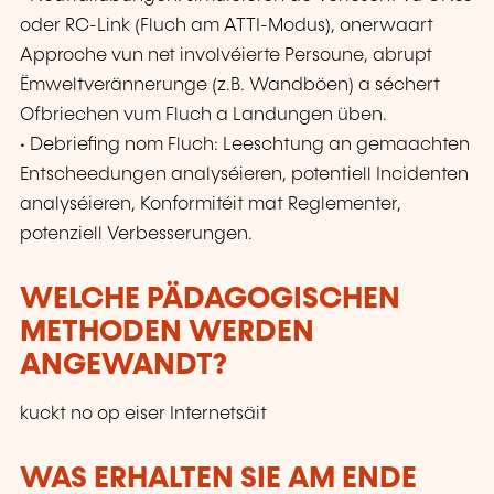
oder RC-Link (Fluch am ATTI-Modus), onerwaart
Approche vun net involvéierte Persoune, abrupt
Ëmweltverännerunge (z.B. Wandböen) a séchert
Ofbriechen vum Fluch a Landungen üben.
• Debriefing nom Fluch: Leeschtung an gemaachten
Entscheedungen analyséieren, potentiell Incidenten
analyséieren, Konformitéit mat Reglementer,
potenziell Verbesserungen.
WELCHE PÄDAGOGISCHEN
METHODEN WERDEN
ANGEWANDT?
kuckt no op eiser Internetsäit
WAS ERHALTEN SIE AM ENDE