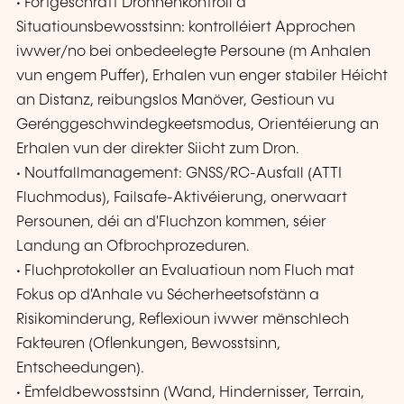
• Fortgeschratt Drohnenkontroll a
Situatiounsbewosstsinn: kontrolléiert Approchen
iwwer/no bei onbedeelegte Persoune (m Anhalen
vun engem Puffer), Erhalen vun enger stabiler Héicht
an Distanz, reibungslos Manöver, Gestioun vu
Gerénggeschwindegkeetsmodus, Orientéierung an
Erhalen vun der direkter Siicht zum Dron.
• Noutfallmanagement: GNSS/RC-Ausfall (ATTI
Fluchmodus), Failsafe-Aktivéierung, onerwaart
Persounen, déi an d'Fluchzon kommen, séier
Landung an Ofbrochprozeduren.
• Fluchprotokoller an Evaluatioun nom Fluch mat
Fokus op d'Anhale vu Sécherheetsofstänn a
Risikominderung, Reflexioun iwwer mënschlech
Fakteuren (Oflenkungen, Bewosstsinn,
Entscheedungen).
• Ëmfeldbewosstsinn (Wand, Hindernisser, Terrain,