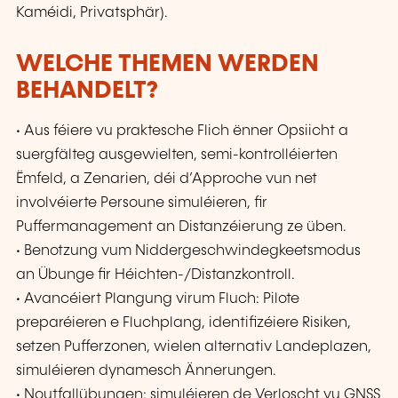
Kaméidi, Privatsphär).
WELCHE THEMEN WERDEN
BEHANDELT?
• Aus féiere vu praktesche Flich ënner Opsiicht a
suergfälteg ausgewielten, semi-kontrolléierten
Ëmfeld, a Zenarien, déi d’Approche vun net
involvéierte Persoune simuléieren, fir
Puffermanagement an Distanzéierung ze üben.
• Benotzung vum Niddergeschwindegkeetsmodus
an Übunge fir Héichten-/Distanzkontroll.
• Avancéiert Plangung virum Fluch: Pilote
preparéieren e Fluchplang, identifizéiere Risiken,
setzen Pufferzonen, wielen alternativ Landeplazen,
simuléieren dynamesch Ännerungen.
• Noutfallübungen: simuléieren de Verloscht vu GNSS