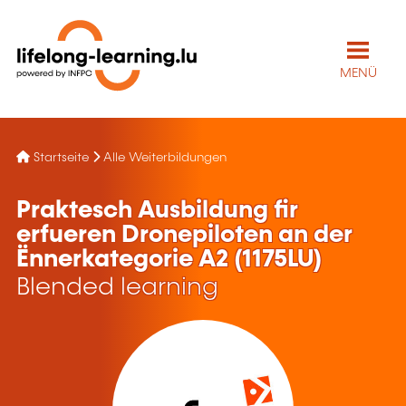
MENÜ
Startseite
Alle Weiterbildungen
Praktesch Ausbildung fir
erfueren Dronepiloten an der
Ënnerkategorie A2 (1175LU)
Blended learning