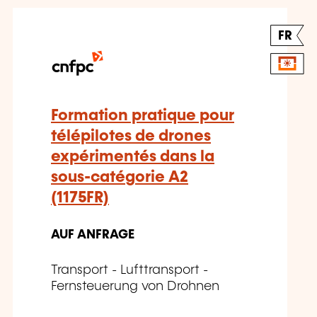
FR
Formation pratique pour
télépilotes de drones
expérimentés dans la
sous-catégorie A2
(1175FR)
AUF ANFRAGE
Transport - Lufttransport -
Fernsteuerung von Drohnen