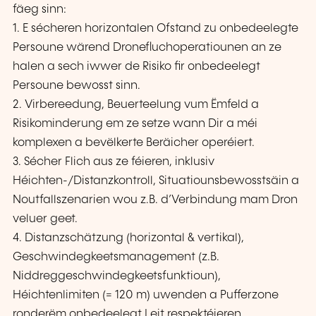
fäeg sinn:
1. E sécheren horizontalen Ofstand zu onbedeelegte
Persoune wärend Dronefluchoperatiounen an ze
halen a sech iwwer de Risiko fir onbedeelegt
Persoune bewosst sinn.
2. Virbereedung, Beuerteelung vum Ëmfeld a
Risikominderung em ze setze wann Dir a méi
komplexen a bevëlkerte Beräicher operéiert.
3. Sécher Flich aus ze féieren, inklusiv
Héichten-/Distanzkontroll, Situatiounsbewosstsäin a
Noutfallszenarien wou z.B. d’Verbindung mam Dron
veluer geet.
4. Distanzschätzung (horizontal & vertikal),
Geschwindegkeetsmanagement (z.B.
Niddreggeschwindegkeetsfunktioun),
Héichtenlimiten (= 120 m) uwenden a Pufferzone
ronderëm onbedeelegt Leit respektéieren.