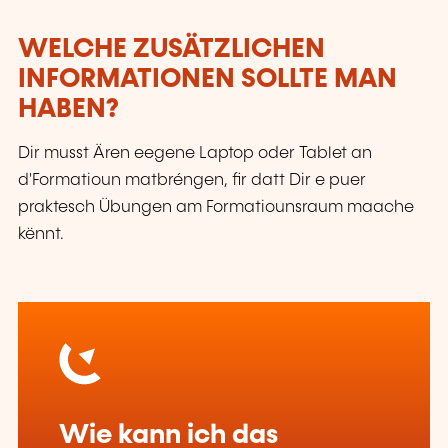
WELCHE ZUSÄTZLICHEN
INFORMATIONEN SOLLTE MAN
HABEN?
Dir musst Ären eegene Laptop oder Tablet an
d'Formatioun matbréngen, fir datt Dir e puer
praktesch Übungen am Formatiounsraum maache
kënnt.
Wie kann ich das