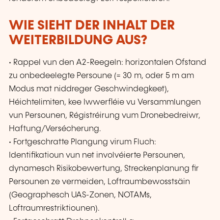
WIE SIEHT DER INHALT DER
WEITERBILDUNG AUS?
• Rappel vun den A2-Reegeln: horizontalen Ofstand
zu onbedeelegte Persoune (= 30 m, oder 5 m am
Modus mat niddreger Geschwindegkeet),
Héichtelimiten, kee Iwwerfléie vu Versammlungen
vun Persounen, Régistréirung vum Dronebedreiwr,
Haftung/Versécherung.
• Fortgeschratte Plangung virum Fluch:
Identifikatioun vun net involvéierte Persounen,
dynamesch Risikobewertung, Streckenplanung fir
Persounen ze vermeiden, Loftraumbewosstsäin
(Geographesch UAS-Zonen, NOTAMs,
Loftraumrestriktiounen).