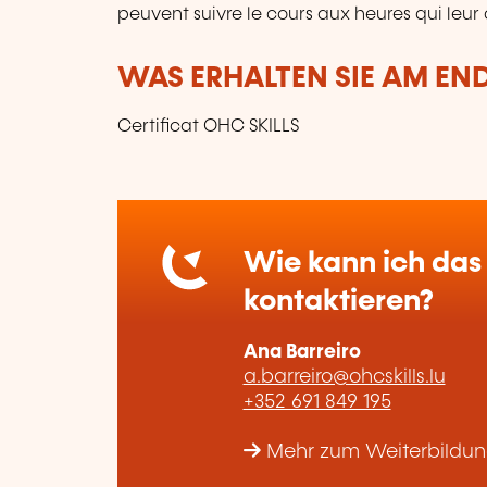
peuvent suivre le cours aux heures qui leur
WAS ERHALTEN SIE AM EN
Certificat OHC SKILLS
Wie kann ich das 
kontaktieren?
Ana Barreiro
a.barreiro@ohcskills.lu
+352 691 849 195
Mehr zum Weiterbildun