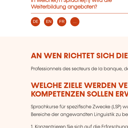
In welcher/n Sprache(n) wird die
Weiterbildung angeboten?
DE
EN
FR
...
AN WEN RICHTET SICH DI
Professionnels des secteurs de la banque, de
WELCHE ZIELE WERDEN V
KOMPETENZEN SOLLEN E
Sprachkurse für spezifische Zwecke (LSP) 
Bereiche der angewandten Linguistik zu be
1. Konzentrieren Sie sich auf die Erforsch