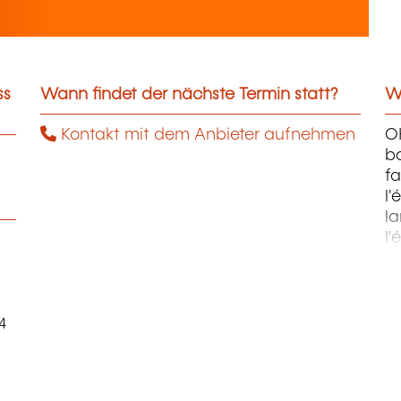
ss
Wann findet der nächste Termin statt?
We
Kontakt mit dem Anbieter aufnehmen
OH
ba
fa
l'
la
l'
m
4