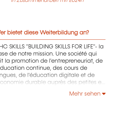
In Zusammenarbeit mit EU24h
r bietet diese Weiterbildung an?
C SKILLS "BUILDING SKILLS FOR LIFE"- la
se de notre mission. Une société qui
it la promotion de l'entrepreneuriat, de
éducation continue, des cours de
ngues, de l'éducation digitale et de
économie durable auprès des petites et
oyennes entreprises.
Mehr sehen