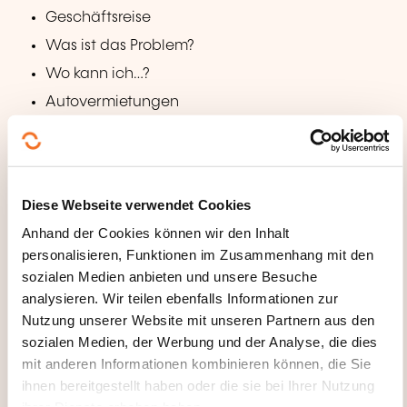
Geschäftsreise
Was ist das Problem?
Wo kann ich…?
Autovermietungen
Andere
WELCHE PÄDAGOGISCHEN
Diese Webseite verwendet Cookies
METHODEN WERDEN
Anhand der Cookies können wir den Inhalt
ANGEWANDT?
personalisieren, Funktionen im Zusammenhang mit den
sozialen Medien anbieten und unsere Besuche
En ligne
analysieren. Wir teilen ebenfalls Informationen zur
Nutzung unserer Website mit unseren Partnern aus den
WAS ERHALTEN SIE AM ENDE
sozialen Medien, der Werbung und der Analyse, die dies
DER WEITERBILDUNG?
mit anderen Informationen kombinieren können, die Sie
ihnen bereitgestellt haben oder die sie bei Ihrer Nutzung
Certificat OHC SKILLS