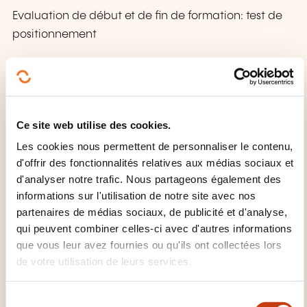
Evaluation de début et de fin de formation: test de
positionnement
QUE RECEVEZ-VOUS À LA FIN DE
LA FORMATION ?
Ce site web utilise des cookies.
Certificat ENI en option - internationalement
reconnue
Les cookies nous permettent de personnaliser le contenu,
d'offrir des fonctionnalités relatives aux médias sociaux et
d'analyser notre trafic. Nous partageons également des
QUEL SUPPORT DE COURS EST
informations sur l'utilisation de notre site avec nos
FOURNI ?
partenaires de médias sociaux, de publicité et d'analyse,
qui peuvent combiner celles-ci avec d'autres informations
Livres numériques
que vous leur avez fournies ou qu'ils ont collectées lors
de votre utilisation de leurs services.
S