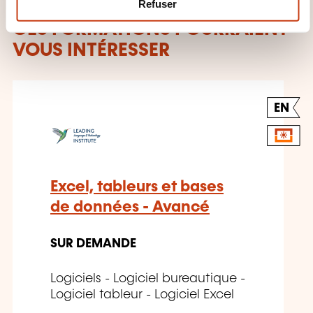
Refuser
e
CES FORMATIONS POURRAIENT
n
VOUS INTÉRESSER
t
EN
Excel, tableurs et bases
de données - Avancé
SUR DEMANDE
Logiciels - Logiciel bureautique -
Logiciel tableur - Logiciel Excel