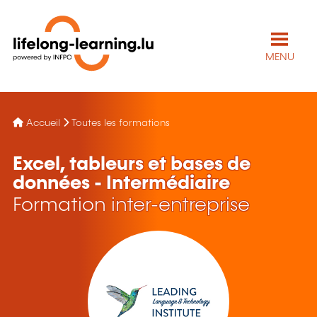
MENU
Accueil
Toutes les formations
Excel, tableurs et bases de
données - Intermédiaire
Formation inter-entreprise