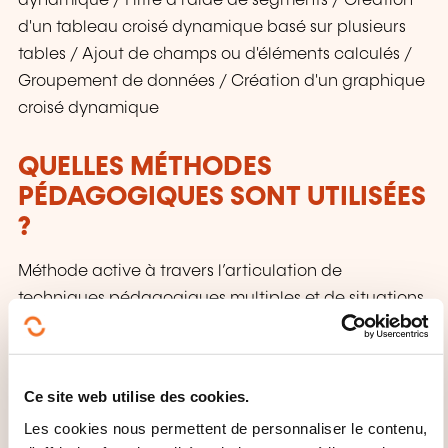
dynamique / Filtre à l'aide de segments / Création
d'un tableau croisé dynamique basé sur plusieurs
tables / Ajout de champs ou d'éléments calculés /
Groupement de données / Création d'un graphique
croisé dynamique
QUELLES MÉTHODES
PÉDAGOGIQUES SONT UTILISÉES
?
Méthode active à travers l’articulation de
techniques pédagogiques multiples et de situations
d’apprentissage.
Support de cours papier ou numérique remis à
chaque participant.
Ce site web utilise des cookies.
Séances de réflexion sur des projets personnels avec
Les cookies nous permettent de personnaliser le contenu,
échanges collaboratifs.