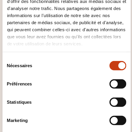
d'offrir des fonctionnalités relatives aux médias sociaux et
d'analyser notre trafic. Nous partageons également des
COMMENT L’ÉVALUATION EST-
informations sur l'utilisation de notre site avec nos
ELLE ORGANISÉE ?
partenaires de médias sociaux, de publicité et d'analyse,
qui peuvent combiner celles-ci avec d'autres informations
Test de positionnement en début de formation
que vous leur avez fournies ou qu'ils ont collectées lors
de votre utilisation de leurs services.
QUE RECEVEZ-VOUS À LA FIN DE
S
LA FORMATION ?
Nécessaires
é
l
Certification internationale ENI
e
Préférences
c
QUEL SUPPORT DE COURS EST
t
FOURNI ?
i
Statistiques
o
Livres numériques
n
Marketing
d
u