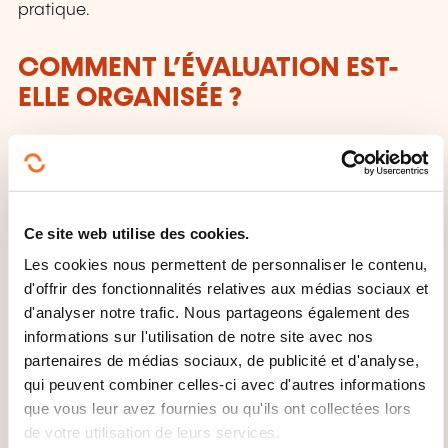
pratique.
COMMENT L’ÉVALUATION EST-
ELLE ORGANISÉE ?
Evaluation à chaud et à froid
Des exercices permettant d’effectuer une auto-
évaluation et la mise en pratique.
Ce site web utilise des cookies.
QUEL SUPPORT DE COURS EST
Les cookies nous permettent de personnaliser le contenu,
FOURNI ?
d'offrir des fonctionnalités relatives aux médias sociaux et
d'analyser notre trafic. Nous partageons également des
Utilisation de supports numériques innovants.
informations sur l'utilisation de notre site avec nos
partenaires de médias sociaux, de publicité et d'analyse,
MODE D'ORGANISATION
qui peuvent combiner celles-ci avec d'autres informations
que vous leur avez fournies ou qu'ils ont collectées lors
En présentiel ou à distance
de votre utilisation de leurs services.