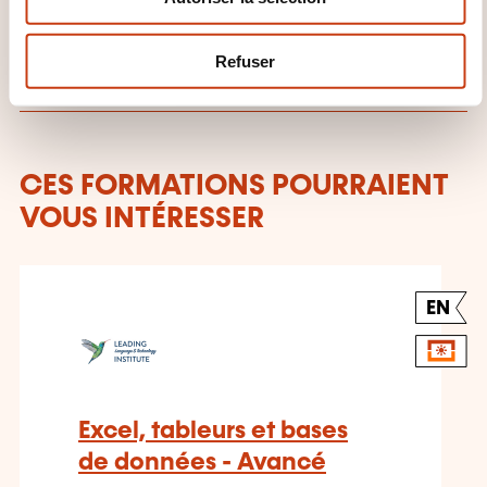
formation: LLTI
e
m
Refuser
e
n
t
CES FORMATIONS POURRAIENT
VOUS INTÉRESSER
EN
Excel, tableurs et bases
de données - Avancé