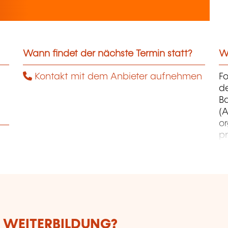
Wann findet der nächste Termin statt?
We
Kontakt mit dem Anbieter aufnehmen
F
d
B
(A
o
pr
co
et
d
qu
E WEITERBILDUNG?