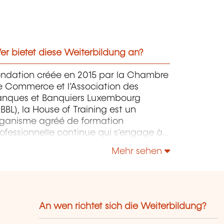
r bietet diese Weiterbildung an?
ondation créée en 2015 par la Chambre
e Commerce et l’Association des
anques et Banquiers Luxembourg
BBL), la House of Training est un
rganisme agréé de formation
ofessionnelle continue qui s'engage à
ntribuer activement à la compétitivité
Mehr sehen
 à l'attractivité du Luxembourg en
éveloppant les compétences de ceux
i font vivre son économie.
An wen richtet sich die Weiterbildung?