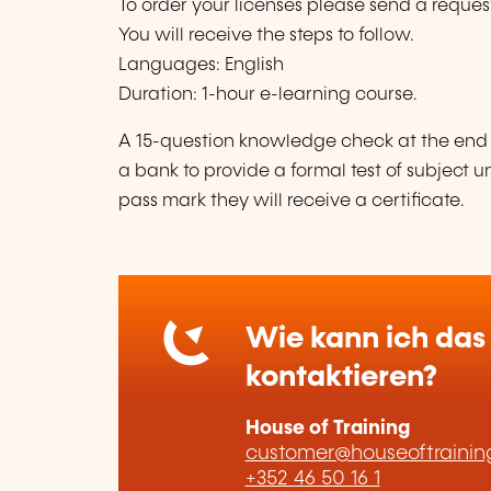
To order your licenses please send a reques
You will receive the steps to follow.
Languages: English
Duration: 1-hour e-learning course.
A 15-question knowledge check at the end 
a bank to provide a formal test of subject
pass mark they will receive a certificate.
Wie kann ich das 
kontaktieren?
House of Training
customer@houseoftraining
+352 46 50 16 1