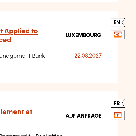
EN
 Applied to
LUXEMBOURG
nced
omanagement Bank
22.03.2027
FR
glement et
AUF ANFRAGE