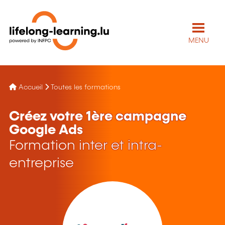
MENU
Accueil
Toutes les formations
Créez votre 1ère campagne
Google Ads
Formation inter et intra-
entreprise