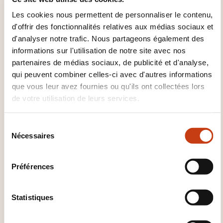
Si le nombre minimum de participants n'est pas
Les cookies nous permettent de personnaliser le contenu,
atteint, la formation pourra être reprogrammée à
d'offrir des fonctionnalités relatives aux médias sociaux et
une date ultérieure. Les inscrits seront bien entendu
d'analyser notre trafic. Nous partageons également des
informés en amont et auront la possibilité de
informations sur l'utilisation de notre site avec nos
conserver leur place ou de demander un
partenaires de médias sociaux, de publicité et d'analyse,
remboursement.
qui peuvent combiner celles-ci avec d'autres informations
que vous leur avez fournies ou qu'ils ont collectées lors
de votre utilisation de leurs services.
S
Nécessaires
é
l
e
Comment contacter
Préférences
c
l’organisme de formation
t
i
Statistiques
?
o
n