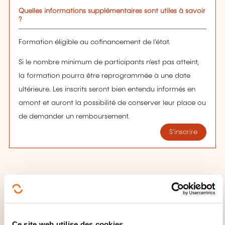
Quelles informations supplémentaires sont utiles à savoir
?
Formation éligible au cofinancement de l'état.
Si le nombre minimum de participants n'est pas atteint,
la formation pourra être reprogrammée à une date
ultérieure. Les inscrits seront bien entendu informés en
amont et auront la possibilité de conserver leur place ou
de demander un remboursement.
S'inscrire
MODE D'ORGANISATION
Formation éligible au cofinancement de l'état.
Ce site web utilise des cookies.