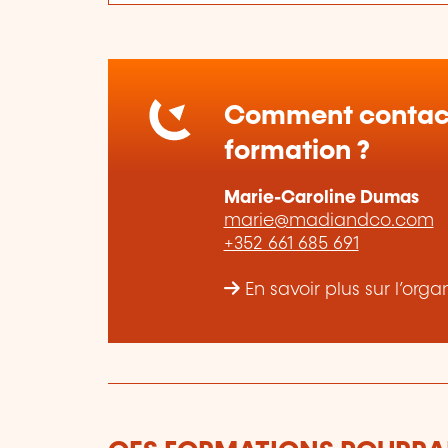
Comment contact
formation ?
Marie-Caroline Dumas
marie@madiandco.com
+352 661 685 691
En savoir plus sur l’or