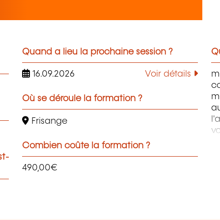
Quand a lieu la prochaine session ?
Qu
16.09.2026
Voir détails
ma
c
ma
Où se déroule la formation ?
a
l
Frisange
vo
ou
Combien coûte la formation ?
c
st-
vi
490,00€
l
ga