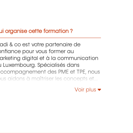
i organise cette formation ?
di & co est votre partenaire de
onfiance pour vous former au
rketing digital et à la communication
u Luxembourg. Spécialisés dans
'accompagnement des PME et TPE, nous
us aidons à maîtriser les concepts et
tils du marketing digital et de la
Voir plus
ommunication pour optimiser votre
sibilité et votre croissance sur le marché
uxembourgeois. Formez-vous, performez,
gnez en visibilité !