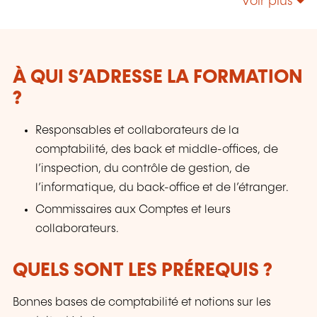
Voir plus
développement des compétences de leurs
collaborateurs. Nos références : Nous
intervenons auprès d'acteurs majeurs du
secteur financier tels que : BCEE, Société
Générale, BGL BNP Paribas, Natixis, Foyer,
À QUI S’ADRESSE LA FORMATION
Raiffeisen, Quintet, ainsi que de nombreux
?
établissements bancaires, compagnies
d'assurance, sociétés de gestion et fonds
Responsables et collaborateurs de la
d'investissement. Nous accompagnons
comptabilité, des back et middle-offices, de
également les autorités et institutions de
l’inspection, du contrôle de gestion, de
supervision, notamment : BCE, Banque de
France, ACPR, CSSF et autres organismes de
l’informatique, du back-office et de l’étranger.
régulation européens.
Commissaires aux Comptes et leurs
collaborateurs.
QUELS SONT LES PRÉREQUIS ?
Bonnes bases de comptabilité et notions sur les