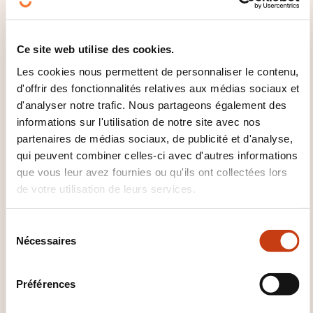
Les FRA.
Autres dérivés.
Ce site web utilise des cookies.
Synthèse, QCU, réponse aux questions.
Les cookies nous permettent de personnaliser le contenu,
PARTIE 7: CONTRÔLES COMPTABLES
d'offrir des fonctionnalités relatives aux médias sociaux et
d'analyser notre trafic. Nous partageons également des
Justification des comptes.
informations sur l'utilisation de notre site avec nos
Classification des dérivés.
partenaires de médias sociaux, de publicité et d'analyse,
Contrôles sur la valorisation.
qui peuvent combiner celles-ci avec d'autres informations
Autres contrôles.
que vous leur avez fournies ou qu'ils ont collectées lors
de votre utilisation de leurs services.
PARTIE 8: PRÉSENTATION DES DÉRIVÉS ET LES
INFORMATIONS À FOURNIR DANS LES ÉTATS
FINANCIERS
S
Nécessaires
é
Problème de la compensation (netting) (IAS 32).
l
Les principales informations à fournir dans les états
e
financiers (IFRS 7).
Préférences
c
PARTIE 9: SYNTHÈSE ET CONCLUSION
t