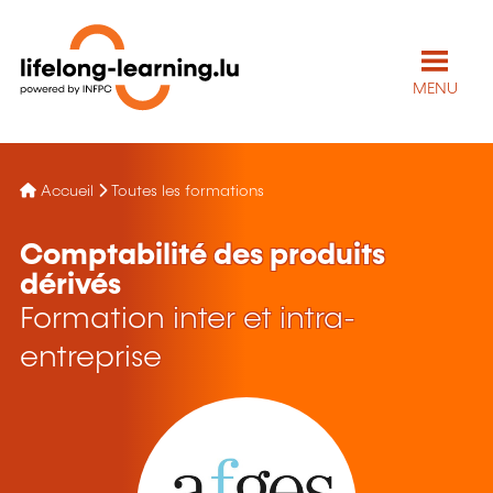
MENU
Accueil
Toutes les formations
Comptabilité des produits
dérivés
Formation inter et intra-
entreprise