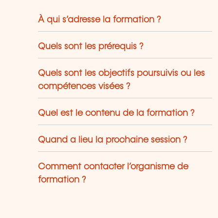
our sécuriser au maximum leurs
rcours professionnels. Le LLLC propose
À qui s’adresse la formation ?
ne panoplie importante de formations:
s cours du soir; des séminaires, qui
Quels sont les prérequis ?
euvent être adaptés sur mesure selon
s besoins des entreprises; des
Quels sont les objectifs poursuivis ou les
rmations universitaires; des formations
écialisées; des formations pour seniors;
compétences visées ?
s certifications professionnelles.
Quel est le contenu de la formation ?
Quand a lieu la prochaine session ?
Comment contacter l’organisme de
formation ?