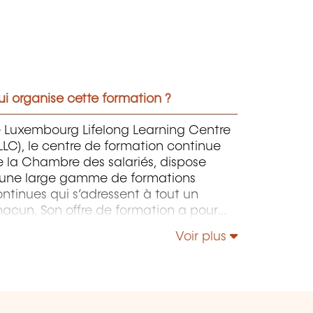
i organise cette formation ?
e Luxembourg Lifelong Learning Centre
LLC), le centre de formation continue
 la Chambre des salariés, dispose
'une large gamme de formations
ntinues qui s’adressent à tout un
acun. Son offre de formation a pour
jet de doter les apprenants pour
Voir plus
tant que possible du savoir-faire
proprié pour maîtriser un
vironnement de travail, des processus
 des technologies, voire des aptitudes
ciales, en constante évolution, et ce