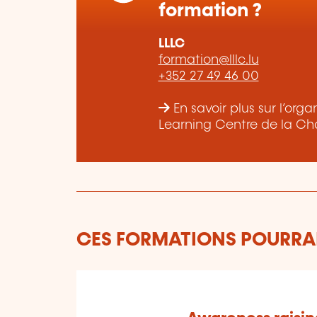
formation ?
LLLC
formation@lllc.lu
+352 27 49 46 00
En savoir plus sur l’or
Learning Centre de la Ch
CES FORMATIONS POURRAI