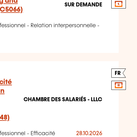
ng and
SUR DEMANDE
(C5066)
ssionnel - Relation interpersonnelle -
FR
cité
en
CHAMBRE DES SALARIÉS - LLLC
48)
ssionnel - Efficacité
28.10.2026