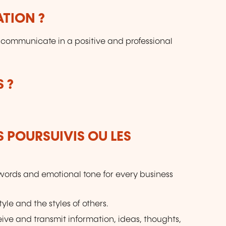
p
ATION ?
pa
u
o communicate in a positive and professional
de
p
le
fo
 ?
sp
de
S POURSUIVIS OU LES
ords and emotional tone for every business
yle and the styles of others.
eceive and transmit information, ideas, thoughts,