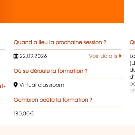
Quand a lieu la prochaine session ?
Qu
22.09.2026
Voir détails
L
(L
de
Où se déroule la formation ?
d
co
Virtual classroom
st-
ch
ob
Combien coûte la formation ?
au
ap
180,00€
en
et
so