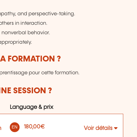
empathy, and perspective-taking.
thers in interaction.
 nonverbal behavior.
appropriately.
LA FORMATION ?
prentissage pour cette formation.
NE SESSION ?
Language & prix
180,00€
EN
m
Voir détails