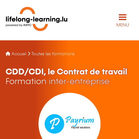
MENU
Accueil
Toutes les formations
CDD/CDI, le Contrat de travail
Formation inter-entreprise