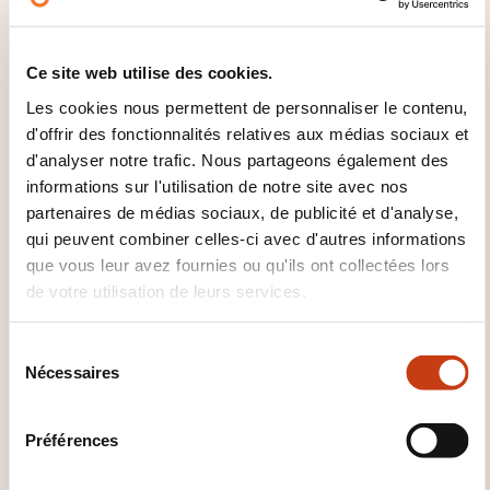
La formation se déroulera
dans les locaux d’ATP Consulting, 3-5, rue
Ce site web utilise des cookies.
d’Arlon à L-8399 Windhof (autoroute A6, sortie
Les cookies nous permettent de personnaliser le contenu,
Steinfort)
d'offrir des fonctionnalités relatives aux médias sociaux et
d'analyser notre trafic. Nous partageons également des
informations sur l'utilisation de notre site avec nos
partenaires de médias sociaux, de publicité et d'analyse,
qui peuvent combiner celles-ci avec d'autres informations
que vous leur avez fournies ou qu'ils ont collectées lors
de votre utilisation de leurs services.
Comment contacter
S
l’organisme de formation
Nécessaires
é
l
?
e
Préférences
c
Michel Crochet
t
mcrochet@payrium.com