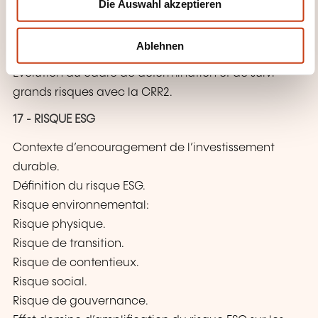
Die Auswahl akzeptieren
a
EBA.
h
Cadre de gestion de grands risques et lien avec le
l
Ablehnen
dispositif d’appétit aux risques (RAF).
Évolution du cadre de détermination et de suivi
grands risques avec la CRR2.
17 - RISQUE ESG
Contexte d’encouragement de l’investissement
durable.
Définition du risque ESG.
Risque environnemental:
Risque physique.
Risque de transition.
Risque de contentieux.
Risque social.
Risque de gouvernance.