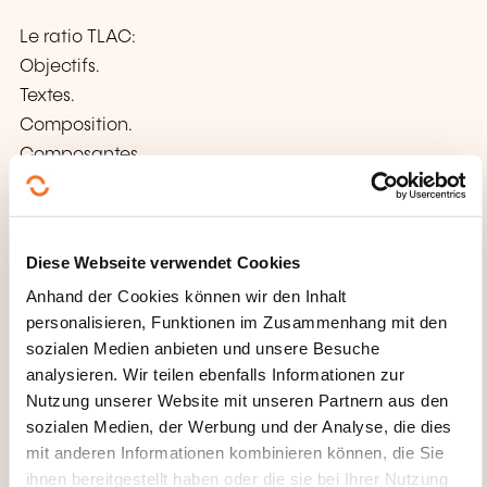
Le ratio TLAC:
Objectifs.
Textes.
Composition.
Composantes.
Calendrier de mise en œuvre.
Le ratio MREL:
Contexte.
Diese Webseite verwendet Cookies
Texte.
Anhand der Cookies können wir den Inhalt
Périmètre.
personalisieren, Funktionen im Zusammenhang mit den
Composantes.
sozialen Medien anbieten und unsere Besuche
Calendrier de mise en œuvre.
analysieren. Wir teilen ebenfalls Informationen zur
Le plan de résolution, le bail-in, la garantie des
Nutzung unserer Website mit unseren Partnern aus den
dépôts.
sozialen Medien, der Werbung und der Analyse, die dies
La BRRD1.
mit anderen Informationen kombinieren können, die Sie
La BRRD2:
ihnen bereitgestellt haben oder die sie bei Ihrer Nutzung