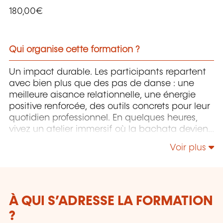
180,00€
Qui organise cette formation ?
Un impact durable. Les participants repartent
avec bien plus que des pas de danse : une
meilleure aisance relationnelle, une énergie
positive renforcée, des outils concrets pour leur
quotidien professionnel. En quelques heures,
vivez un atelier immersif où la bachata devient
un levier concret pour développer
Voir plus
communication, cohésion et bien-être au
travail — le tout dans une ambiance
dynamique et fédératrice: accessible à tous,
sans prérequis, impact immédiat et durable,
une énergie positive qui se prolonge bien après
À QUI S’ADRESSE LA FORMATION
l’atelier. Pourquoi choisir Lux Bachata ? Une
?
approche originale et mémorable de la