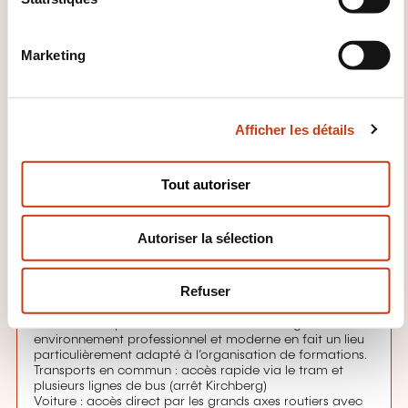
o
n
16.10.2026
Marketing
d
Kirchberg
u
180,00€
FR
c
Voir détails
Afficher les détails
o
n
Lieu de la formation
s
Tout autoriser
e
Chambre des Métiers du Luxembourg
n
2 Circuit de La Foire Internationale
Autoriser la sélection
t
1347 Kirchberg
e
Située au cœur du quartier d’affaires du Kirchberg, la
m
Refuser
Chambre des Métiers du Luxembourg bénéficie d’un
e
emplacement central et stratégique, facilement
accessible depuis l’ensemble du Luxembourg. Son
n
environnement professionnel et moderne en fait un lieu
t
particulièrement adapté à l’organisation de formations.
Transports en commun : accès rapide via le tram et
plusieurs lignes de bus (arrêt Kirchberg)
Voiture : accès direct par les grands axes routiers avec