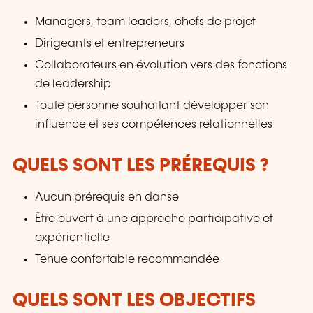
formation, une expertise reconnue dans
Managers, team leaders, chefs de projet
l’animation et la pédagogie et une expérience
Dirigeants et entrepreneurs
engageante qui marque les esprits. Des
équipes plus connectées, plus confiantes… et
Collaborateurs en évolution vers des fonctions
une énergie collective boostée.
de leadership
Toute personne souhaitant développer son
influence et ses compétences relationnelles
QUELS SONT LES PRÉREQUIS ?
Aucun prérequis en danse
Être ouvert à une approche participative et
expérientielle
Tenue confortable recommandée
QUELS SONT LES OBJECTIFS