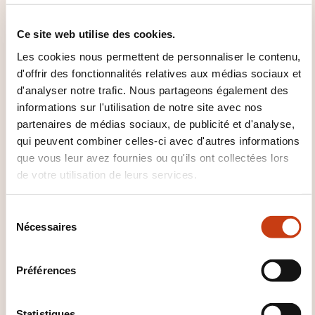
Attestation de participation délivrée par Lux
Bachata
Ce site web utilise des cookies.
Certificat de formation en “Leadership &
Les cookies nous permettent de personnaliser le contenu,
Intelligence relationnelle par la Bachata”
d'offrir des fonctionnalités relatives aux médias sociaux et
d'analyser notre trafic. Nous partageons également des
QUEL SUPPORT DE COURS EST
informations sur l'utilisation de notre site avec nos
FOURNI ?
partenaires de médias sociaux, de publicité et d'analyse,
qui peuvent combiner celles-ci avec d'autres informations
Support pédagogique digital (PDF) incluant :
que vous leur avez fournies ou qu'ils ont collectées lors
de votre utilisation de leurs services.
Concepts clés du leadership
Outils pratiques transposables en entreprise
S
Synthèse des exercices réalisés
Nécessaires
é
Vidéos récapitulatives (optionnel)
l
e
Préférences
QUAND A LIEU LA PROCHAINE
c
t
SESSION ?
i
Statistiques