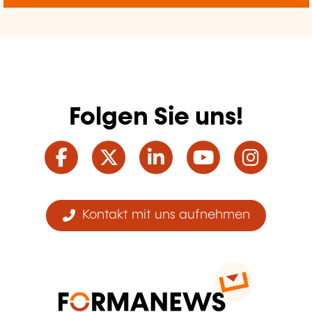
Folgen Sie uns!
Facebook
Twitter
LinkedIn
YouTube
Ins
Kontakt mit uns aufnehmen