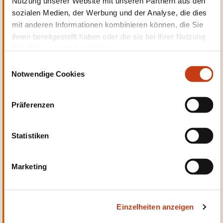
Nutzung unserer Website mit unseren Partnern aus den
Entwicklung
sozialen Medien, der Werbung und der Analyse, die dies
mit anderen Informationen kombinieren können, die Sie
ihnen bereitgestellt haben oder die sie bei Ihrer Nutzung
ihrer Dienste erhoben haben.
E
Notwendige Cookies
i
Qualität, Sicherheit
n
w
Präferenzen
i
l
l
Statistiken
i
g
Sprachen
Marketing
u
n
g
Einzelheiten anzeigen
s
a