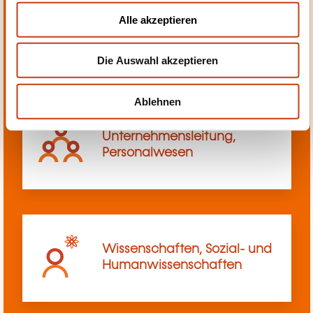
u
Alle akzeptieren
Transport, Innerbetriebliches
s
Transportwesen
w
Die Auswahl akzeptieren
a
h
l
Ablehnen
Unternehmensleitung,
Personalwesen
Wissenschaften, Sozial- und
Humanwissenschaften