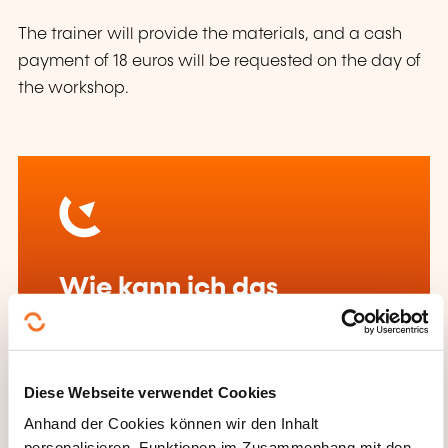
The trainer will provide the materials, and a cash
payment of 18 euros will be requested on the day of
the workshop.
Wie kann ich das
Weiterbildungsinstitut
kontaktieren?
Diese Webseite verwendet Cookies
UniPop
Anhand der Cookies können wir den Inhalt
info@unipop.lu
personalisieren, Funktionen im Zusammenhang mit den