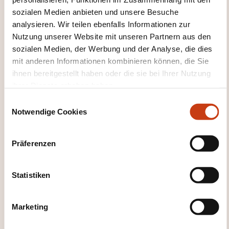
+352 247 56400
sozialen Medien anbieten und unsere Besuche
analysieren. Wir teilen ebenfalls Informationen zur
Mehr zum Weiterbildungsanbieter:
Nutzung unserer Website mit unseren Partnern aus den
Ministère de l'Éducation nationale, de
l'Enfance et de la Jeunesse
sozialen Medien, der Werbung und der Analyse, die dies
mit anderen Informationen kombinieren können, die Sie
ihnen bereitgestellt haben oder die sie bei Ihrer Nutzung
ihrer Dienste erhoben haben.
E
Notwendige Cookies
i
n
DIESE WEITERBILDUNGEN
w
Präferenzen
KÖNNTEN SIE INTERESSIEREN
i
l
l
Statistiken
i
LU
g
Marketing
u
n