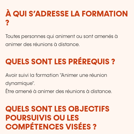
entreprise. Parce qu'une bonne formation ne
doit pas simplement "cocher une case"… elle
À QUI S’ADRESSE LA FORMATION
doit avoir un réel impact.
?
Toutes personnes qui animent ou sont amenés à
animer des réunions à distance.
QUELS SONT LES PRÉREQUIS ?
Avoir suivi la formation "Animer une réunion
dynamique".
Être amené à animer des réunions à distance.
QUELS SONT LES OBJECTIFS
POURSUIVIS OU LES
COMPÉTENCES VISÉES ?