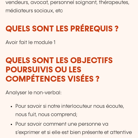
vos interactions. Apprenez à observer.
vendeurs, avocat, personnel soignant, thérapeutes,
Comprenez mieux. Agissez avec justesse.
médiateurs sociaux, etc
QUELS SONT LES PRÉREQUIS ?
Avoir fait le module 1
QUELS SONT LES OBJECTIFS
POURSUIVIS OU LES
COMPÉTENCES VISÉES ?
Analyser le non-verbal:
Pour savoir si notre interlocuteur nous écoute,
nous fuit, nous comprend;
Pour savoir comment une personne va
s’exprimer et si elle est bien présente et attentive