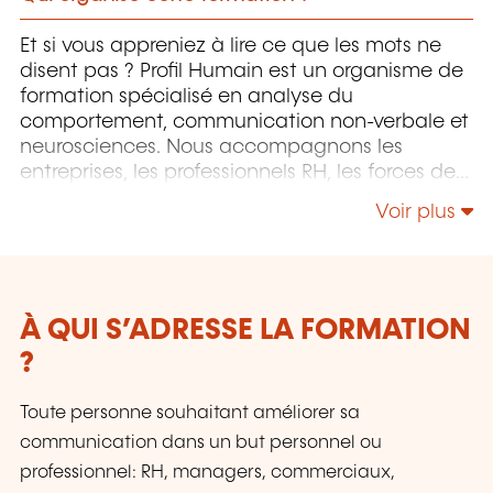
Et si vous appreniez à lire ce que les mots ne
disent pas ? Profil Humain est un organisme de
formation spécialisé en analyse du
comportement, communication non-verbale et
neurosciences. Nous accompagnons les
entreprises, les professionnels RH, les forces de
l’ordre, les managers et les communicants dans
Voir plus
l'amélioration de leurs compétences
relationnelles, décisionnelles et d’observation.
Nos formations sont interactives, concrètes et
axées sur l’expérimentation : vidéos, jeux de
rôle, cas pratiques, serious games... Tout est
À QUI S’ADRESSE LA FORMATION
pensé pour développer une lecture fine et
?
objective du comportement humain. Grâce à
une approche scientifique et une pédagogie
Toute personne souhaitant améliorer sa
immersive, vous apprendrez à décoder les
communication dans un but personnel ou
signaux faibles, renforcer vos entretiens,
professionnel: RH, managers, commerciaux,
anticiper les tensions et améliorer la qualité de