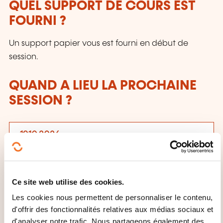
QUEL SUPPORT DE COURS EST
FOURNI ?
Un support papier vous est fourni en début de
session.
QUAND A LIEU LA PROCHAINE
SESSION ?
19.10.2026
22.10.2026
Dudelange
Ce site web utilise des cookies.
1390,00€
FR
Les cookies nous permettent de personnaliser le contenu,
Voir détails
d'offrir des fonctionnalités relatives aux médias sociaux et
d'analyser notre trafic. Nous partageons également des