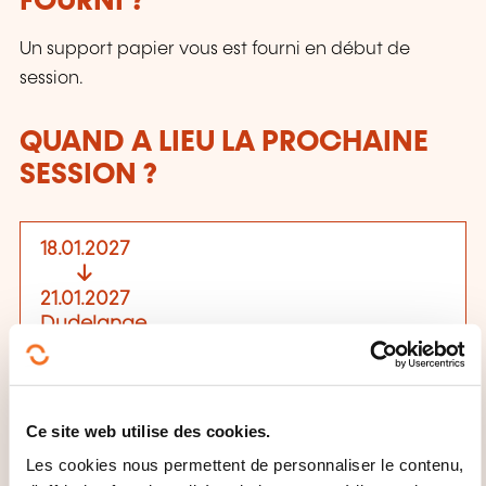
FOURNI ?
Un support papier vous est fourni en début de
session.
QUAND A LIEU LA PROCHAINE
SESSION ?
18.01.2027
21.01.2027
Dudelange
1390,00€
FR
Voir détails
TTC
Ce site web utilise des cookies.
Les cookies nous permettent de personnaliser le contenu,
Lieu de la formation