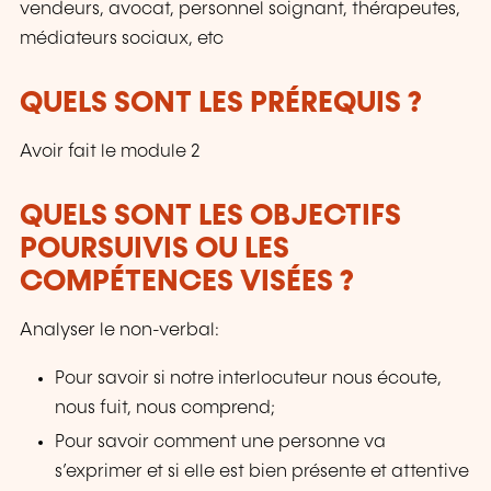
vos interactions. Apprenez à observer.
vendeurs, avocat, personnel soignant, thérapeutes,
Comprenez mieux. Agissez avec justesse.
médiateurs sociaux, etc
QUELS SONT LES PRÉREQUIS ?
Avoir fait le module 2
QUELS SONT LES OBJECTIFS
POURSUIVIS OU LES
COMPÉTENCES VISÉES ?
Analyser le non-verbal:
Pour savoir si notre interlocuteur nous écoute,
nous fuit, nous comprend;
Pour savoir comment une personne va
s’exprimer et si elle est bien présente et attentive