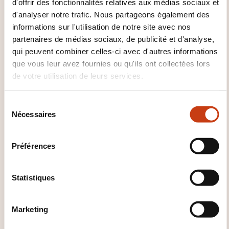
d'offrir des fonctionnalités relatives aux médias sociaux et
Dudelange
d'analyser notre trafic. Nous partageons également des
46 rue du commerce
informations sur l'utilisation de notre site avec nos
L-3450 Dudelange
partenaires de médias sociaux, de publicité et d'analyse,
qui peuvent combiner celles-ci avec d'autres informations
Horaires
que vous leur avez fournies ou qu'ils ont collectées lors
de votre utilisation de leurs services.
De 9h à 12h et de 13h à 17h
Date limite d'inscription
S
Nécessaires
é
11.01.2027
l
Avoir fait le module 1 & 2
e
Préférences
Quelles informations supplémentaires sont utiles à savoir
c
?
t
i
Statistiques
Chaque participant doit se munir d'un ordinateur et
o
d'écouteurs
n
Marketing
S'inscrire
d
u