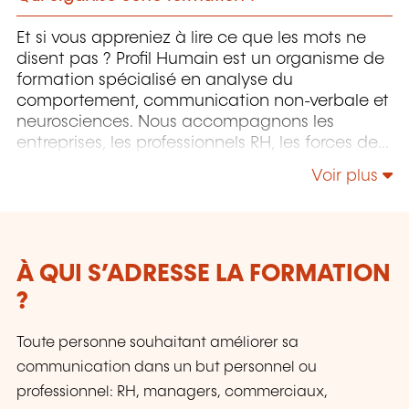
Et si vous appreniez à lire ce que les mots ne
disent pas ? Profil Humain est un organisme de
formation spécialisé en analyse du
comportement, communication non-verbale et
neurosciences. Nous accompagnons les
entreprises, les professionnels RH, les forces de
l’ordre, les managers et les communicants dans
Voir plus
l'amélioration de leurs compétences
relationnelles, décisionnelles et d’observation.
Nos formations sont interactives, concrètes et
axées sur l’expérimentation : vidéos, jeux de
rôle, cas pratiques, serious games... Tout est
À QUI S’ADRESSE LA FORMATION
pensé pour développer une lecture fine et
?
objective du comportement humain. Grâce à
une approche scientifique et une pédagogie
Toute personne souhaitant améliorer sa
immersive, vous apprendrez à décoder les
communication dans un but personnel ou
signaux faibles, renforcer vos entretiens,
professionnel: RH, managers, commerciaux,
anticiper les tensions et améliorer la qualité de