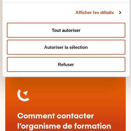
c
Afficher les détails
o
QUELLES INFORMATIONS
n
SUPPLÉMENTAIRES SONT UTILES
s
Tout autoriser
e
À SAVOIR ?
n
Autoriser la sélection
t
Chaque participant doit disposer d'un ordinateur et
e
des écouteurs ou d'un casque.
m
Refuser
e
n
t
Comment contacter
l’organisme de formation