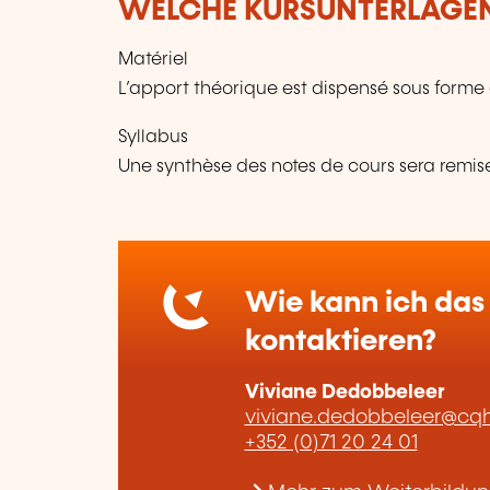
WELCHE KURSUNTERLAGEN
Matériel
L’apport théorique est dispensé sous for
Syllabus
Une synthèse des notes de cours sera remis
Wie kann ich das 
kontaktieren?
Viviane Dedobbeleer
viviane.dedobbeleer@cq
+352 (0)71 20 24 01