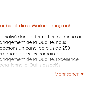
r bietet diese Weiterbildung an?
écialisé dans la formation continue au
anagement de la Qualité, nous
roposons un panel de plus de 250
rmations dans les domaines du :
anagement de la Qualité; Excellence
érationnelle; Outils associés;
anagement de l’Environnement –
Mehr sehen
sponsabilité Sociétale – Énergie;
anagement de la Sécurité et de la
reté; Sécurité de l’Information &
stion des Services IT - NIS 2 - IA; etc.