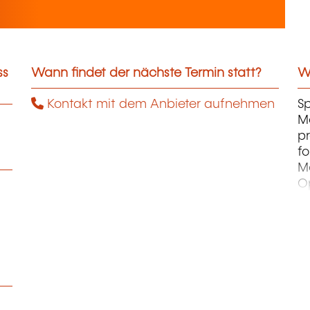
ss
Wann findet der nächste Termin statt?
We
Kontakt mit dem Anbieter aufnehmen
Sp
M
p
fo
M
Op
M
Re
M
Sû
Ge